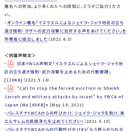
署名への参加、より多くの人への周知に、どうぞご協力くださ
い。
・
オンライン署名「イスラエルによるシェイク・ジャラ地区の立ち
退き強制・ガザへの武力攻撃に反対する声をあげてください」を
外務省に提出しました
（2021.6.3）
＜抗議声明文＞
・
日本YWCA声明文「イスラエルによるシェイク・ジャラ地
区の立ち退き強制・武力攻撃を止めるための行動要請」
[120KB]
（2021.5.14）
・
“Call to stop the forced eviction in Sheikh
Jarrah and military attacks by Israel” by YWCA of
Japan (Ma [45KB]
n (May 14, 2021)
・
パレスチナYWCAからの呼びかけ：シェイク・ジャラを助け、東
エルサレムの民族浄化を止めてください！
（2021.5.10）
・
パレスチナYWCAからの行動呼びかけ#2「もう黙らせられな