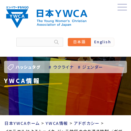
Skip
to
content
日本語
English
ハッシュタグ
# ウクライナ
# ジェンダー
YWCA情報
# バーチャル訪問
# パレスチナ
# 人権
# 国際協力
# 地域YWCA
# 平和
# 東日本大震災被災者支援
日本YWCAホーム
YWCA情報
アドボカシー
# 若い女性のリーダーシップ