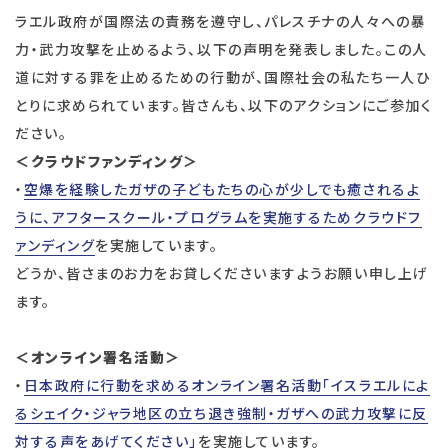
ラエル政府が国際法の責務を遵守し、パレスチナの人々への暴
力・武力攻撃を止めるよう、以下の声明を発表しました。この人
道に対する罪を止めるための行動が、国際社会の私たち一人ひ
とりに求められています。皆さんも、以下のアクションにご参加く
ださい。
＜クラウドファンディング＞
・
空爆を経験したガザの子どもたちの心が少しでも癒されるよ
うに、アフタースクール・プログラムを実施するためクラウドフ
ァンディング
を実施しています。
どうか、皆さまのお力をお貸しくださいますようお願い申し上げ
ます。
＜オンライン署名活動＞
・
日本政府に行動を求めるオンライン署名活動「イスラエルによ
るシェイク・ジャラ地区の立ち退き強制・ガザへの武力攻撃に反
対する声をあげてください」
を実施しています。