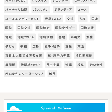
カーロふくしま
クリスマス
ジェンダー
セーフスペース
バーチャル訪問
パレスチナ
ボランティア
ユース
ユースエンパワーメント
世界YWCA
交流
人権
国連
国際
国際交流
国際協力
国際女性デー
国際支援
地域
地域YWCA
地域活動
基地
声明文
女性
子ども
平和
広島
戦争・紛争
支援
政治
東日本大震災被災者支援
核・原子力発電
核兵器廃絶
機関紙
機関紙YWCA
民主主義
沖縄
福島
若い女性
若い女性のリーダーシップ
難民