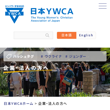
Skip
to
content
日本語
English
ハッシュタグ
# ウクライナ
# ジェンダー
企業・法人の方へ
# バーチャル訪問
# パレスチナ
# 人権
# 国際協力
# 地域YWCA
# 平和
# 東日本大震災被災者支援
日本YWCAホーム
企業・法人の方へ
# 若い女性のリーダーシップ