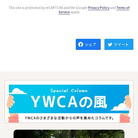
This site is protected by reCAPTCHA and the Google
Privacy Policy
and
Terms of
Service
apply.
シェア
ツイート