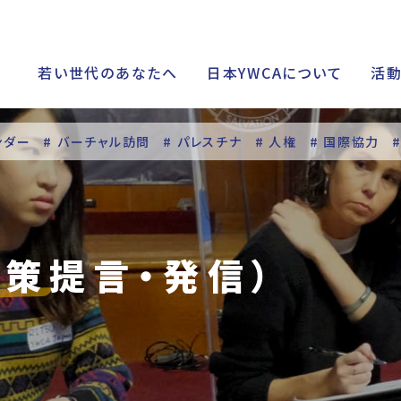
若い世代のあなたへ
日本YWCAについて
活
ンダー
# バーチャル訪問
# パレスチナ
# 人権
# 国際協力
シップ
政策提言・発信）