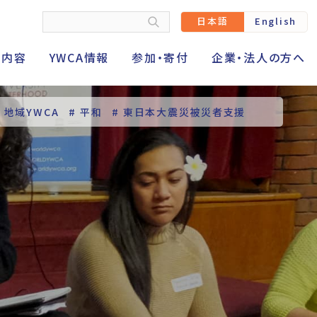
日本語
English
動内容
YWCA情報
参加・寄付
企業・法人の方へ
# 地域YWCA
# 平和
# 東日本大震災被災者支援