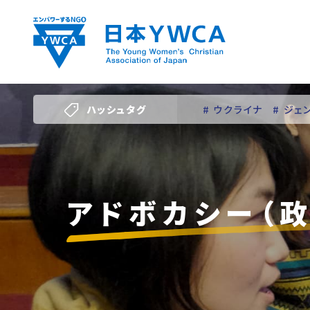
Skip
to
content
ハッシュタグ
# ウクライナ
# ジェ
# 若い女性のリーダー
アドボカシー（