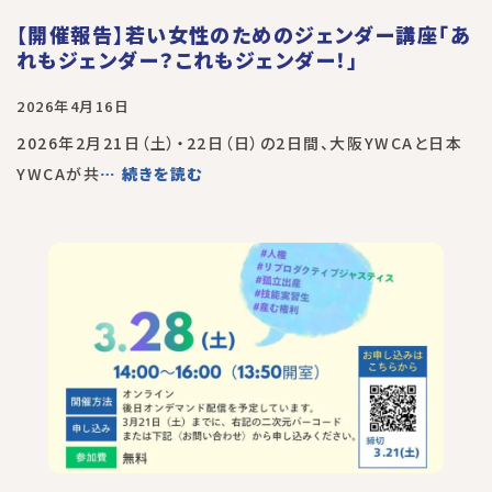
【開催報告】若い女性のためのジェンダー講座「あ
れもジェンダー？これもジェンダー！」
2026年4月16日
2026年2月21日（土）・22日（日）の2日間、大阪YWCAと日本
YWCAが共
… 続きを読む