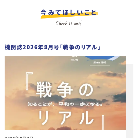
今みてほしいこと
Check it out!
機関誌2026年8月号「戦争のリアル」