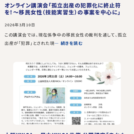
オンライン講演会「孤立出産の犯罪化に終止符
を！〜移民女性（技能実習生）の事案を中心に」
2026年3月10日
この講演会では、現在係争中の移民女性の裁判を通して、孤立
出産が「犯罪」とされた現
… 続きを読む