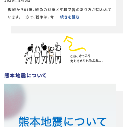
2026年8月3日
敗戦から81年、戦争の継承と平和学習のあり方が問われて
います。一方で、戦争は、今
… 続きを読む
熊本地震について