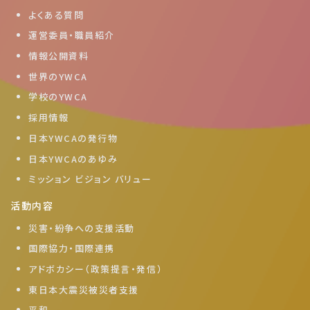
よくある質問
運営委員・職員紹介
情報公開資料
世界のYWCA
学校のYWCA
採用情報
日本YWCAの発行物
日本YWCAのあゆみ
ミッション ビジョン バリュー
活動内容
災害・紛争への支援活動
国際協力・国際連携
アドボカシー（政策提言・発信）
東日本大震災被災者支援
平和