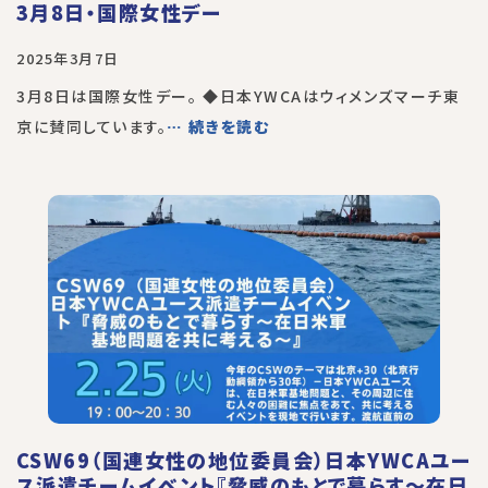
3月8日・国際女性デー
2025年3月7日
3月8日は国際女性デー。 ◆日本YWCAはウィメンズマーチ東
京に賛同しています。
… 続きを読む
CSW69（国連女性の地位委員会）日本YWCAユー
ス派遣チームイベント『脅威のもとで暮らす～在日