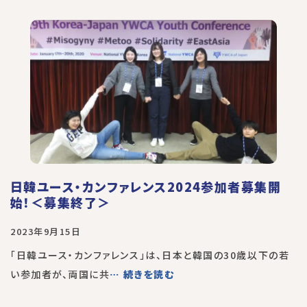
日韓ユース・カンファレンス2024参加者募集開
始！＜募集終了＞
2023年9月15日
「日韓ユース・カンファレンス」は、日本と韓国の30歳以下の若
い参加者が、両国に共
… 続きを読む