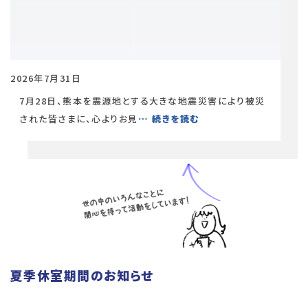
2026年7月31日
7月28日、熊本を震源地とする大きな地震災害により被災
された皆さまに、心よりお見
… 続きを読む
夏季休室期間のお知らせ