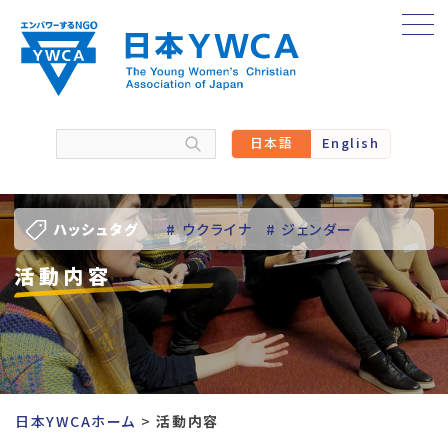
Skip
to
content
日本語
English
ハッシュタグ
# ウクライナ
# ジェンダー
活動内容
# バーチャル訪問
# パレスチナ
# 人権
# 国際協力
# 地域YWCA
# 平和
# 東日本大震災被災者支援
日本YWCAホーム
活動内容
# 若い女性のリーダーシップ