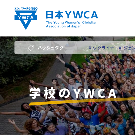
Skip
to
content
ハッシュタグ
# ウクライナ
# ジェ
# 若い女性のリーダー
学校のYWCA