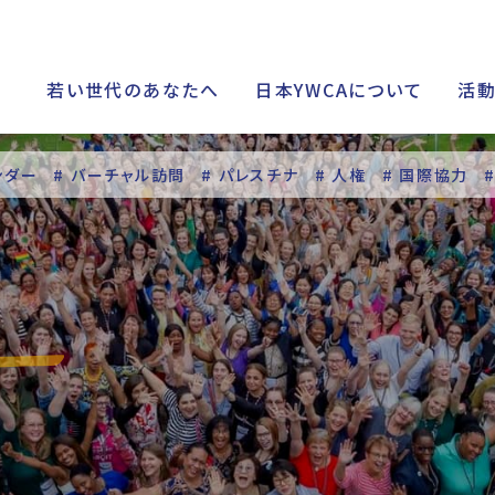
若い世代のあなたへ
日本YWCAについて
活
ンダー
# バーチャル訪問
# パレスチナ
# 人権
# 国際協力
シップ