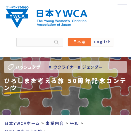
Skip
to
content
日本語
English
ハッシュタグ
# ウクライナ
# ジェンダー
ひろしまを考える旅 50周年記念コンテ
# バーチャル訪問
# パレスチナ
ンツ
# 人権
# 国際協力
# 地域YWCA
# 平和
# 東日本大震災被災者支援
日本YWCAホーム
事業内容
平和
# 若い女性のリーダーシップ