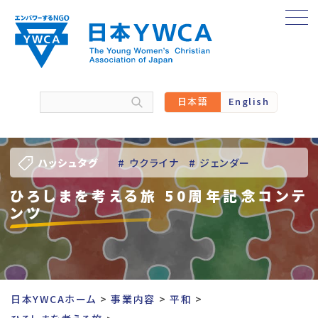
Skip
to
content
日本語
English
ハッシュタグ
# ウクライナ
# ジェンダー
ひろしまを考える旅 50周年記念コンテ
# バーチャル訪問
# パレスチナ
ンツ
# 人権
# 国際協力
# 地域YWCA
# 平和
# 東日本大震災被災者支援
日本YWCAホーム
事業内容
平和
# 若い女性のリーダーシップ