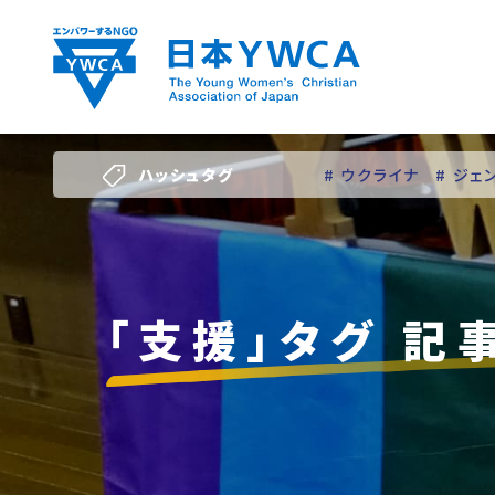
Skip
to
content
ハッシュタグ
# ウクライナ
# ジェ
# 若い女性のリーダー
「支援」タグ 記