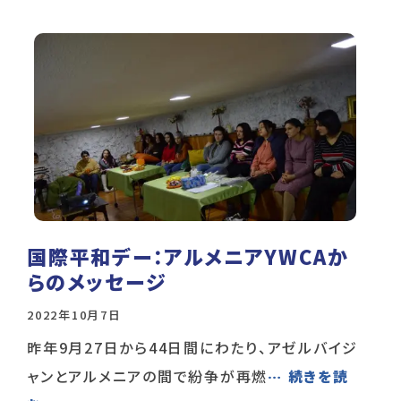
国際平和デー：アルメニアYWCAか
らのメッセージ
2022年10月7日
昨年9月27日から44日間にわたり、アゼルバイジ
ャンとアルメニアの間で紛争が再燃
… 続きを読