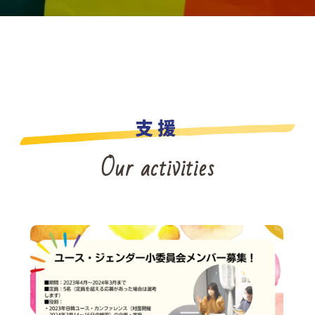
支援
Our activities