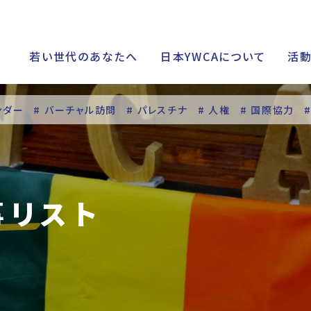
若い世代のあなたへ
日本YWCAについて
活
ンダー
# バーチャル訪問
# パレスチナ
# 人権
# 国際協力
シップ
事リスト