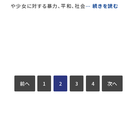
や少女に対する暴力、平和、社会
… 続きを読む
前へ
1
2
3
4
次へ