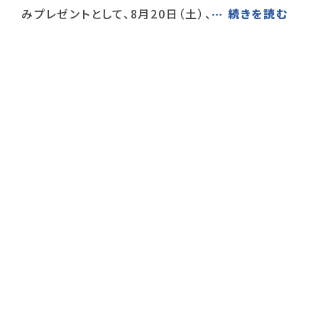
みプレゼントとして、8月20日（土）、
… 続きを読む
投
稿
の
ペ
ー
ジ