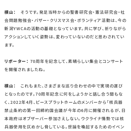
横山：
そうです。発足当時からの聖書研究会・憲法研究会・社
会問題勉強会・バザー・クリスマス会・ボランティア活動は、今の
新潟YWCAの活動の基礎となっています。共に学び、祈りながら
アクションしていく姿勢は、変わっていないのだと思わされてい
ます。
リポーター：
70周年を記念して、素晴らしい集会とコンサート
を開催されましたね。
横山：
これもまた、さまざまな巡り合わせの中で実現の運び
となったのです。70周年記念に何をしようかと話し合う間もな
く、2022年4月、ピースプラットホームのメンバーから「核兵器
禁止条約の第一回締約国会議が今年の6月に開催されるが、日
本政府はオブザーバー参加さえしない。ウクライナ情勢では核
兵器使用を仄めかし脅している。世論を喚起するためのイベン