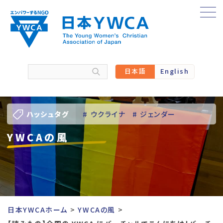
Skip
to
content
日本語
English
ハッシュタグ
# ウクライナ
# ジェンダー
YWCAの風
# バーチャル訪問
# パレスチナ
# 人権
# 国際協力
# 地域YWCA
# 平和
# 東日本大震災被災者支援
日本YWCAホーム
YWCAの風
# 若い女性のリーダーシップ