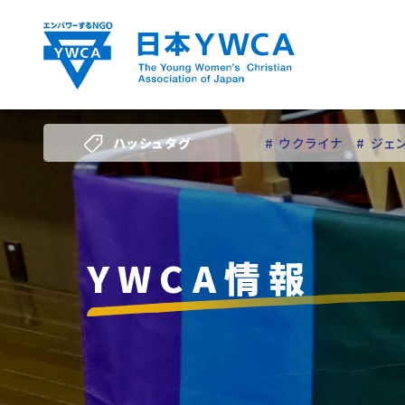
Skip
to
content
ハッシュタグ
# ウクライナ
# ジェ
# 若い女性のリーダー
YWCA情報