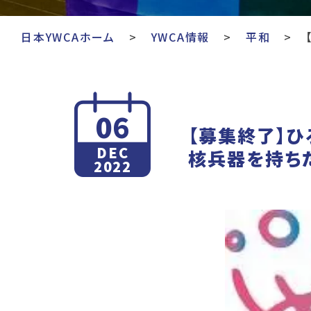
日本YWCAホーム
YWCA情報
平和
06
【募集終了】ひ
DEC
核兵器を持ち
2022