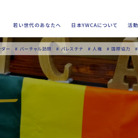
若い世代のあなたへ
日本YWCAについて
活
ンダー
# バーチャル訪問
# パレスチナ
# 人権
# 国際協力
シップ