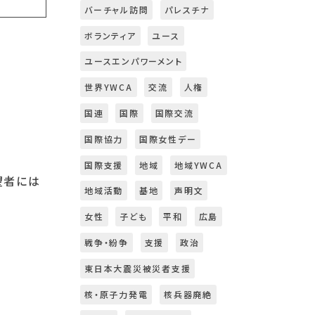
バーチャル訪問
パレスチナ
ボランティア
ユース
ユースエンパワーメント
世界YWCA
交流
人権
国連
国際
国際交流
国際協力
国際女性デー
国際支援
地域
地域YWCA
望者には
地域活動
基地
声明文
女性
子ども
平和
広島
戦争・紛争
支援
政治
東日本大震災被災者支援
核・原子力発電
核兵器廃絶