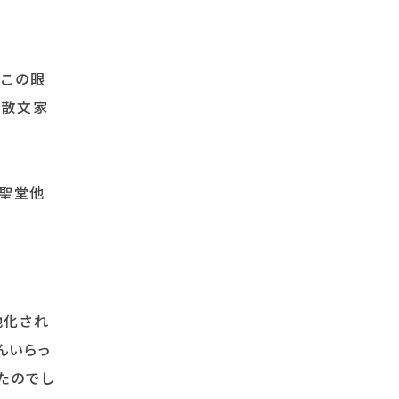
。この眼
い散文家
念聖堂他
地化され
んいらっ
たのでし