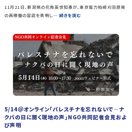
11月21日、新潟県の花角英世知事が、東京電力柏崎刈羽原発
の再稼働の容認を表明し
… 続きを読む
5/14＠オンライン「パレスチナを忘れないで―ナ
クバの日に聞く現地の声」NGO共同記者会見およ
び声明