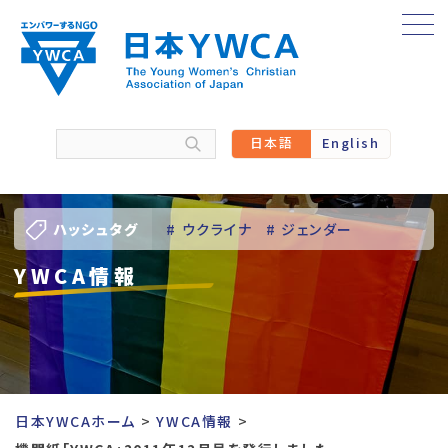
Skip
to
content
日本語
English
ハッシュタグ
# ウクライナ
# ジェンダー
YWCA情報
# バーチャル訪問
# パレスチナ
# 人権
# 国際協力
# 地域YWCA
# 平和
# 東日本大震災被災者支援
日本YWCAホーム
YWCA情報
# 若い女性のリーダーシップ