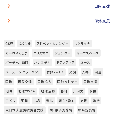
国内支援
海外支援
CSW
ふくしま
アドベントカレンダー
ウクライナ
カーロふくしま
クリスマス
ジェンダー
セーフスペース
バーチャル訪問
パレスチナ
ボランティア
ユース
ユースエンパワーメント
世界YWCA
交流
人権
国連
国際
国際交流
国際協力
国際女性デー
国際支援
地域
地域YWCA
地域活動
基地
声明文
女性
子ども
平和
広島
憲法
戦争・紛争
支援
政治
東日本大震災被災者支援
核・原子力発電
核兵器廃絶