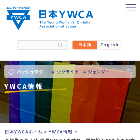
Skip
to
content
日本語
English
ハッシュタグ
# ウクライナ
# ジェンダー
YWCA情報
# バーチャル訪問
# パレスチナ
# 人権
# 国際協力
# 地域YWCA
# 平和
# 東日本大震災被災者支援
日本YWCAホーム
YWCA情報
# 若い女性のリーダーシップ