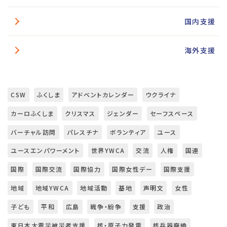
国内支援
海外支援
CSW
ふくしま
アドベントカレンダー
ウクライナ
カーロふくしま
クリスマス
ジェンダー
セーフスペース
バーチャル訪問
パレスチナ
ボランティア
ユース
ユースエンパワーメント
世界YWCA
交流
人権
国連
国際
国際交流
国際協力
国際女性デー
国際支援
地域
地域YWCA
地域活動
基地
声明文
女性
子ども
平和
広島
戦争・紛争
支援
政治
東日本大震災被災者支援
核・原子力発電
核兵器廃絶