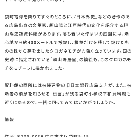
袋町電停を降りてすぐのところに、『日本外史』などの著作のあ
る広島出身の文筆家、頼山陽と江戸時代の文化を紹介する頼
山陽史跡資料館があります。落ち着いた佇まいの庭園には、爆
心地から約400メートルで被爆し、根株だけを残して焼けたも
のの株から芽を出したクロガネモチが力強く立っています。国の
史跡に指定されている「頼山陽居室」の襖絵も、このクロガネモ
チをモチーフに描かれました。
資料館の西隣には被爆建物の旧日本銀行広島支店が、また、被
爆者の消息を知らせる「伝言」が残る袋町小学校平和資料館も
近くにあるので、一緒に回ってみてはいかがでしょうか。
情報
住所：〒730-0036 広島市中区袋町5-15