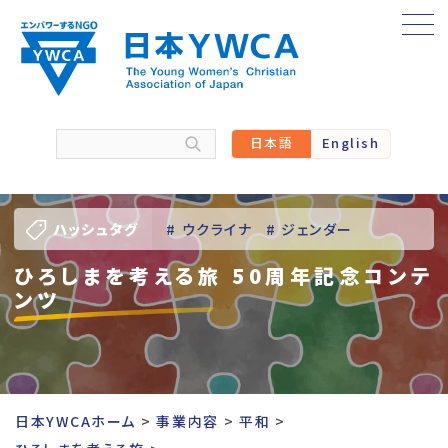
Skip
to
content
日本語
English
ハッシュタグ
# ウクライナ
# ジェンダー
ひろしまを考える旅 50周年記念コンテ
# バーチャル訪問
# パレスチナ
ンツ
# 人権
# 国際協力
# 地域YWCA
# 平和
# 東日本大震災被災者支援
日本YWCAホーム
事業内容
平和
# 若い女性のリーダーシップ