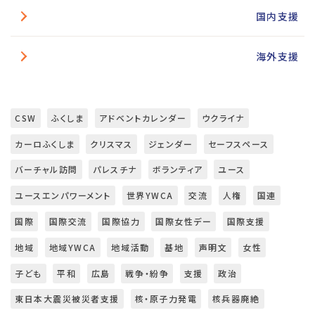
国内支援
海外支援
CSW
ふくしま
アドベントカレンダー
ウクライナ
カーロふくしま
クリスマス
ジェンダー
セーフスペース
バーチャル訪問
パレスチナ
ボランティア
ユース
ユースエンパワーメント
世界YWCA
交流
人権
国連
国際
国際交流
国際協力
国際女性デー
国際支援
地域
地域YWCA
地域活動
基地
声明文
女性
子ども
平和
広島
戦争・紛争
支援
政治
東日本大震災被災者支援
核・原子力発電
核兵器廃絶