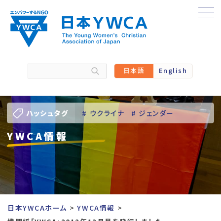
Skip
to
content
日本語
English
ハッシュタグ
# ウクライナ
# ジェンダー
YWCA情報
# バーチャル訪問
# パレスチナ
# 人権
# 国際協力
# 地域YWCA
# 平和
# 東日本大震災被災者支援
日本YWCAホーム
YWCA情報
# 若い女性のリーダーシップ