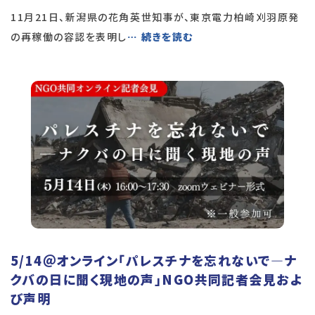
11月21日、新潟県の花角英世知事が、東京電力柏崎刈羽原発
の再稼働の容認を表明し
… 続きを読む
5/14＠オンライン「パレスチナを忘れないで―ナ
クバの日に聞く現地の声」NGO共同記者会見およ
び声明