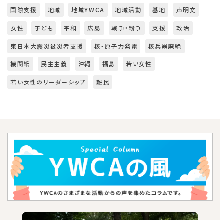
国際支援
地域
地域YWCA
地域活動
基地
声明文
女性
子ども
平和
広島
戦争・紛争
支援
政治
東日本大震災被災者支援
核・原子力発電
核兵器廃絶
機関紙
民主主義
沖縄
福島
若い女性
若い女性のリーダーシップ
難民