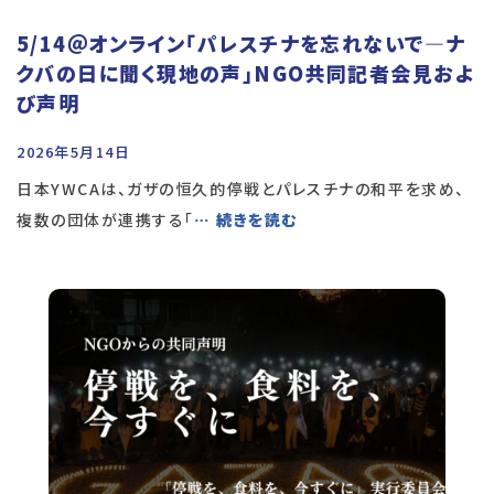
5/14＠オンライン「パレスチナを忘れないで―ナ
クバの日に聞く現地の声」NGO共同記者会見およ
び声明
2026年5月14日
日本YWCAは、ガザの恒久的停戦とパレスチナの和平を求め、
複数の団体が連携する「
… 続きを読む