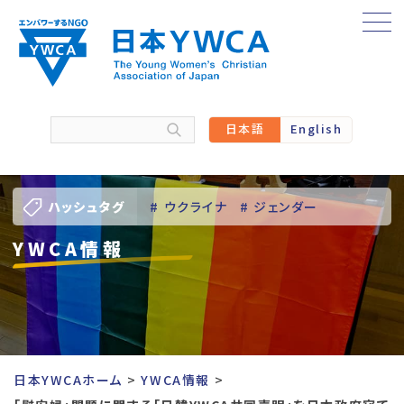
Skip
to
content
日本語
English
ハッシュタグ
# ウクライナ
# ジェンダー
YWCA情報
# バーチャル訪問
# パレスチナ
# 人権
# 国際協力
# 地域YWCA
# 平和
# 東日本大震災被災者支援
日本YWCAホーム
YWCA情報
# 若い女性のリーダーシップ