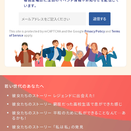
います。
This site is protected by reCAPTCHA and the Google
Privacy Policy
and
Terms
of Service
apply.
若い世代のあなたへ
彼女たちのストーリー レジェンドに出会えた！
彼女たちのストーリー 窮屈だった高校生活で息ができた感じ
彼女たちのストーリー 平和のために私ができることなんて…あ
るかも！
彼女たちのストーリー 「私は私」の発見