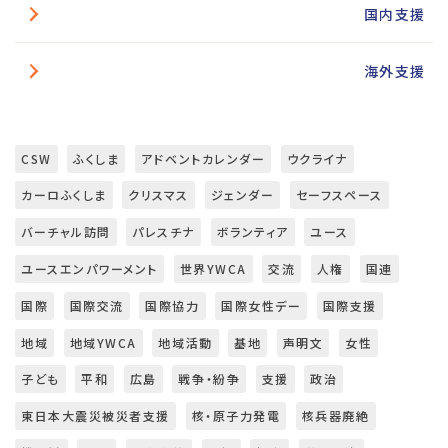
国内支援
海外支援
CSW
ふくしま
アドベントカレンダー
ウクライナ
カーロふくしま
クリスマス
ジェンダー
セーフスペース
バーチャル訪問
パレスチナ
ボランティア
ユース
ユースエンパワーメント
世界YWCA
交流
人権
国連
国際
国際交流
国際協力
国際女性デー
国際支援
地域
地域YWCA
地域活動
基地
声明文
女性
子ども
平和
広島
戦争・紛争
支援
政治
東日本大震災被災者支援
核・原子力発電
核兵器廃絶