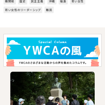
機関紙
歴史
民主主義
沖縄
福島
若い女性
若い女性のリーダーシップ
難民