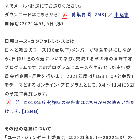
までメール・郵送にてお送りください。
ダウンロードはこちらから：
募集要項 [2MB]
／
申込書
■締切：
2021年5月5日（水）
日韓ユース・カンファレレンスとは
⽇本と韓国のユース(30歳以下)メンバーが寝⾷を共にしなが
ら、⽇韓共通の課題について学び、交流する草の根の国際平和
プログラムです。このプログラムはユースを中⼼とした実⾏委
員会が企画・運営を⾏います。2021年度は「LGBTIQ+と宗教」
をテーマとするオンライン・プログラムとして、9⽉〜11⽉に3回
の予定で実施します。
前回2019年度実施時の報告書はこちらからお読みいただ
けます。 [12MB]
その他の活動について
「ユース・ジェンダー⼩委員会」は2021年5⽉〜2022年3⽉の