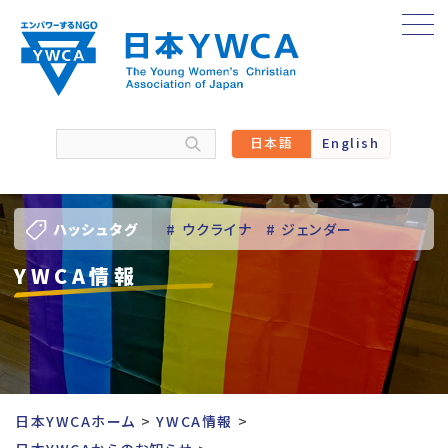
Skip
to
content
日本語
English
ハッシュタグ
# ウクライナ
# ジェンダー
YWCA情報
# バーチャル訪問
# パレスチナ
# 人権
# 国際協力
# 地域YWCA
# 平和
# 東日本大震災被災者支援
日本YWCAホーム
YWCA情報
# 若い女性のリーダーシップ