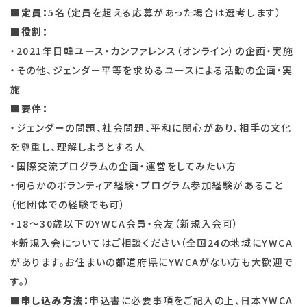
■
定員：
5名（定員を超える応募があった場合は選考します）
■
役割：
・2021年日韓ユース・カンファレンス（オンライン）の企画・実施
・その他、ジェンダー平等を求めるユースによる活動の企画・実
施
■
要件：
・ジェンダーの問題、社会問題、平和に関心があり、相手の文化
を尊重し、理解しようとする人
・国際交流プログラムの企画・運営をしてみたい方
・何らかのボランティア経験・プログラム参加経験があること
（他団体での経験でも可）
・18～30歳以下のYWCA会員・会友（新規入会可）
＊新規入会についてはご相談ください（全国24の地域にYWCA
があります。お住まいの都道府県にYWCAがない方も大歓迎で
す。）
■
申し込み方法：
申込書に必要事項をご記入の上、日本YWCA