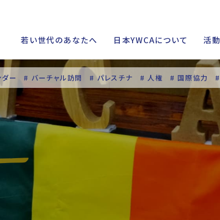
若い世代のあなたへ
日本YWCAについて
活
ンダー
# バーチャル訪問
# パレスチナ
# 人権
# 国際協力
シップ