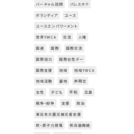
バーチャル訪問
パレスチナ
ボランティア
ユース
ユースエンパワーメント
世界YWCA
交流
人権
国連
国際
国際交流
国際協力
国際女性デー
国際支援
地域
地域YWCA
地域活動
基地
声明文
女性
子ども
平和
広島
戦争・紛争
支援
政治
東日本大震災被災者支援
核・原子力発電
核兵器廃絶