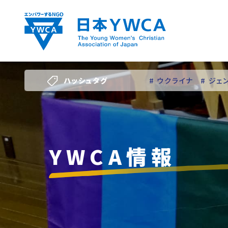
Skip
to
content
ハッシュタグ
# ウクライナ
# ジェ
# 若い女性のリーダー
YWCA情報