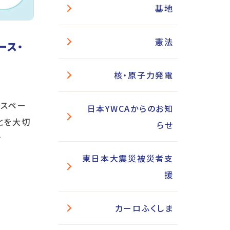
基地
憲法
ース・
核・原子力発電
フスペー
日本YWCAからのお知
とを大切
らせ
む
東日本大震災被災者支
援
カーロふくしま