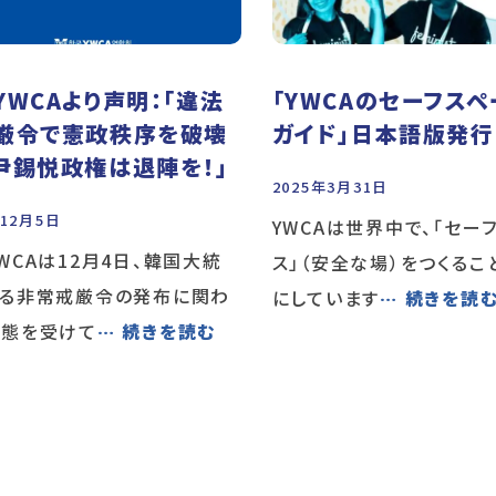
YWCAより声明：「違法
「YWCAのセーフスペ
厳令で憲政秩序を破壊
ガイド」日本語版発行
尹錫悦政権は退陣を！」
2025年3月31日
年12月5日
YWCAは世界中で、「セー
WCAは12月4日、韓国大統
ス」（安全な場）をつくるこ
よる非常戒厳令の発布に関わ
にしています
… 続きを読
事態を受けて
… 続きを読む