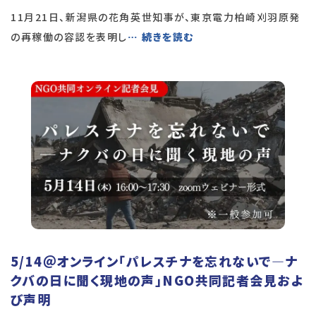
11月21日、新潟県の花角英世知事が、東京電力柏崎刈羽原発
の再稼働の容認を表明し
… 続きを読む
5/14＠オンライン「パレスチナを忘れないで―ナ
クバの日に聞く現地の声」NGO共同記者会見およ
び声明