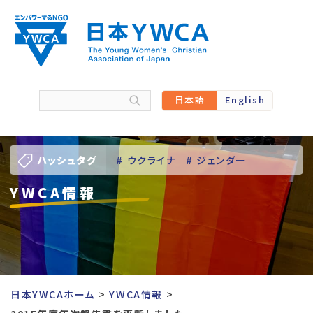
Skip
to
content
日本語
English
ハッシュタグ
# ウクライナ
# ジェンダー
YWCA情報
# バーチャル訪問
# パレスチナ
# 人権
# 国際協力
# 地域YWCA
# 平和
# 東日本大震災被災者支援
日本YWCAホーム
YWCA情報
# 若い女性のリーダーシップ