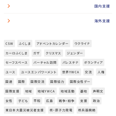
国内支援
海外支援
CSW
ふくしま
アドベントカレンダー
ウクライナ
カーロふくしま
ガザ
クリスマス
ジェンダー
セーフスペース
バーチャル訪問
パレスチナ
ボランティア
ユース
ユースエンパワーメント
世界YWCA
交流
人権
国連
国際
国際交流
国際協力
国際女性デー
国際支援
地域
地域YWCA
地域活動
基地
声明文
女性
子ども
平和
広島
戦争・紛争
支援
政治
東日本大震災被災者支援
核・原子力発電
核兵器廃絶