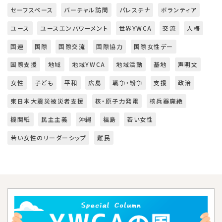
セーフスペース
バーチャル訪問
パレスチナ
ボランティア
ユース
ユースエンパワーメント
世界YWCA
交流
人権
国連
国際
国際交流
国際協力
国際女性デー
国際支援
地域
地域YWCA
地域活動
基地
声明文
女性
子ども
平和
広島
戦争・紛争
支援
政治
東日本大震災被災者支援
核・原子力発電
核兵器廃絶
機関紙
民主主義
沖縄
福島
若い女性
若い女性のリーダーシップ
難民