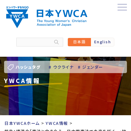
Skip
to
content
日本語
English
ハッシュタグ
# ウクライナ
# ジェンダー
YWCA情報
# バーチャル訪問
# パレスチナ
# 人権
# 国際協力
# 地域YWCA
# 平和
# 東日本大震災被災者支援
日本YWCAホーム
YWCA情報
# 若い女性のリーダーシップ