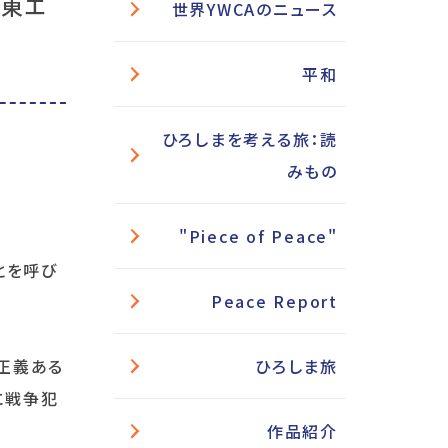
と東エ
世界YWCAのニュース
平和
ひろしまを考える旅：読
みもの
"Piece of Peace"
とを呼び
Peace Report
ひろしま旅
、正義ある
に戦争犯
作品紹介