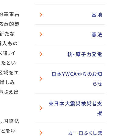
的軍事占
基地
、恣意的処
の新たな
憲法
百人もの
以降、イ
核・原子力発電
したとい
区域をエ
日本YWCAからのお知
、憎しみ
らせ
声さえ出
東日本大震災被災者支
援
、国際法
ことを呼
カーロふくしま