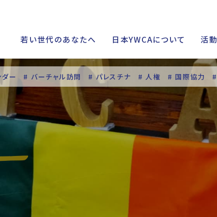
若い世代のあなたへ
日本YWCAについて
活
ンダー
# バーチャル訪問
# パレスチナ
# 人権
# 国際協力
シップ