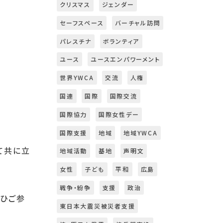
クリスマス
ジェンダー
セーフスペース
バーチャル訪問
パレスチナ
ボランティア
ユース
ユースエンパワーメント
世界YWCA
交流
人権
国連
国際
国際交流
国際協力
国際女性デー
国際支援
地域
地域YWCA
て共に立
地域活動
基地
声明文
女性
子ども
平和
広島
戦争・紛争
支援
政治
ぜひご参
東日本大震災被災者支援