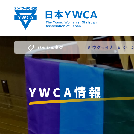
Skip
to
content
ハッシュタグ
# ウクライナ
# ジェ
# 若い女性のリーダー
YWCA情報