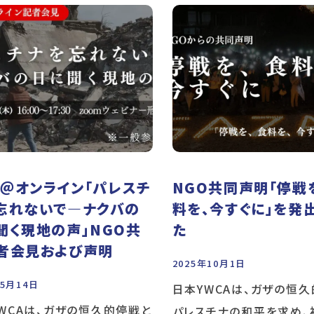
14＠オンライン「パレスチ
NGO共同声明「停戦
忘れないで―ナクバの
料を、今すぐに」を発
聞く現地の声」NGO共
た
者会見および声明
2025年10月1日
年5月14日
日本YWCAは、ガザの恒
WCAは、ガザの恒久的停戦と
パレスチナの和平を求め、