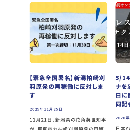
【緊急全国署名】新潟柏崎刈
5/
羽原発の再稼働に反対しま
ナを
す
日に
同記
2025年11月25日
2026
11月21日、新潟県の花角英世知事
日本Y
が、東京電力柏崎刈羽原発の再稼