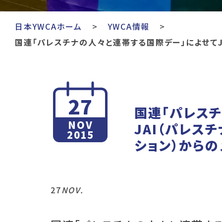
日本YWCAホーム
YWCA情報
国連「パレスチナの人々と連帯する国際デー」によせてJ
27
国連「パレス
NOV
JAI（パレス
2015
ション）からの
27
NOV.