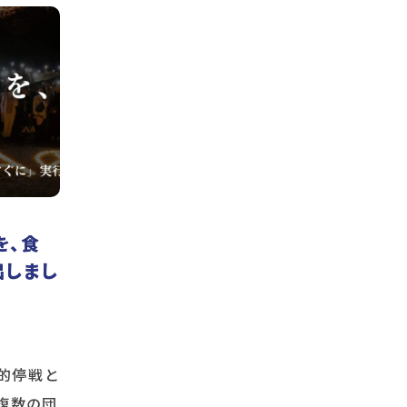
を、食
出しまし
久的停戦と
複数の団