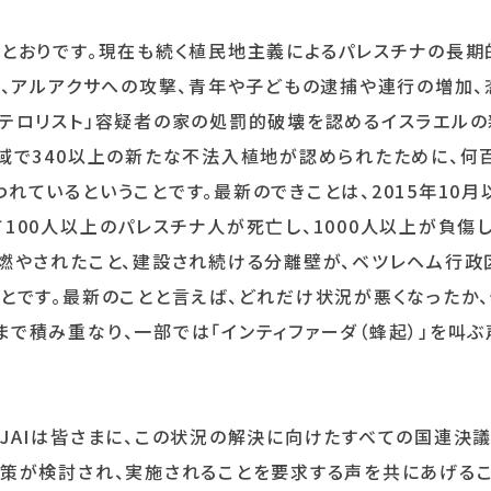
のとおりです。現在も続く植民地主義によるパレスチナの長期
）、アルアクサへの攻撃、青年や子どもの逮捕や連行の増加
「テロリスト」容疑者の家の処罰的破壊を認めるイスラエル
域で340以上の新たな不法入植地が認められたために、何
ているということです。最新のできことは、2015年10月
100人以上のパレスチナ人が死亡し、1000人以上が負傷
燃やされたこと、建設され続ける分離壁が、ベツレヘム行政
とです。最新のことと言えば、どれだけ状況が悪くなったか
で積み重なり、一部では「インティファーダ（蜂起）」を叫ぶ
JAIは皆さまに、この状況の解決に向けたすべての国連決議
政策が検討され、実施されることを要求する声を共にあげる