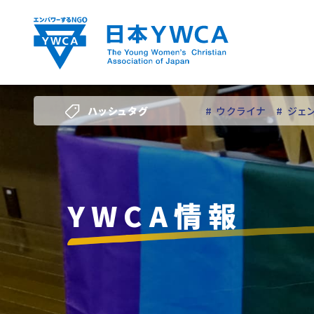
Skip
to
content
ハッシュタグ
# ウクライナ
# ジェ
# 若い女性のリーダー
YWCA情報