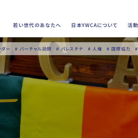
若い世代のあなたへ
日本YWCAについて
活
ンダー
# バーチャル訪問
# パレスチナ
# 人権
# 国際協力
シップ