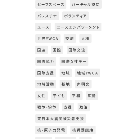
セーフスペース
バーチャル訪問
パレスチナ
ボランティア
ユース
ユースエンパワーメント
世界YWCA
交流
人権
国連
国際
国際交流
国際協力
国際女性デー
国際支援
地域
地域YWCA
地域活動
基地
声明文
女性
子ども
平和
広島
戦争・紛争
支援
政治
東日本大震災被災者支援
核・原子力発電
核兵器廃絶