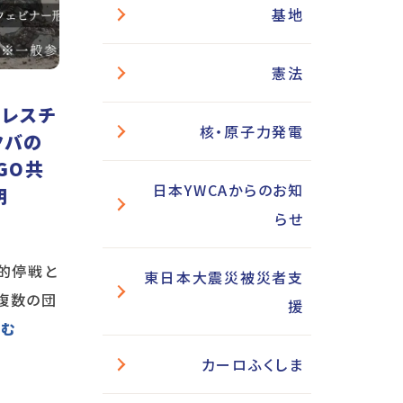
基地
憲法
パレスチ
核・原子力発電
クバの
GO共
日本YWCAからのお知
明
らせ
久的停戦と
東日本大震災被災者支
複数の団
援
読む
カーロふくしま