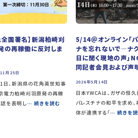
急全国署名】新潟柏崎刈
5/14＠オンライン「
発の再稼働に反対しま
ナを忘れないで―ナ
日に聞く現地の声」N
同記者会見および声
年11月25日
2026年5月14日
21日、新潟県の花角英世知事
日本YWCAは、ガザの恒
東京電力柏崎刈羽原発の再稼
パレスチナの和平を求め、
容認を表明し
… 続きを読む
体が連携する「
… 続きを