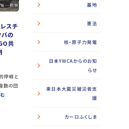
基地
憲法
パレスチ
クバの
核・原子力発電
GO共
明
日本YWCAからのお知
らせ
久的停戦と
複数の団
東日本大震災被災者支
読む
援
カーロふくしま