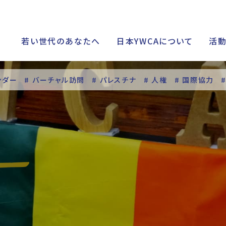
若い世代のあなたへ
日本YWCAについて
活
ンダー
# バーチャル訪問
# パレスチナ
# 人権
# 国際協力
シップ