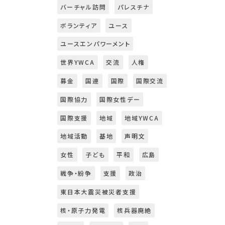
バーチャル訪問
パレスチナ
ボランティア
ユース
ユースエンパワーメント
世界YWCA
交流
人権
募金
国連
国際
国際交流
国際協力
国際女性デー
国際支援
地域
地域YWCA
地域活動
基地
声明文
女性
子ども
平和
広島
戦争・紛争
支援
政治
東日本大震災被災者支援
核・原子力発電
核兵器廃絶