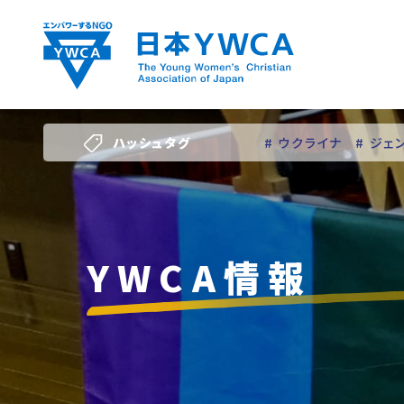
Skip
to
content
ハッシュタグ
# ウクライナ
# ジェ
# 若い女性のリーダー
YWCA情報