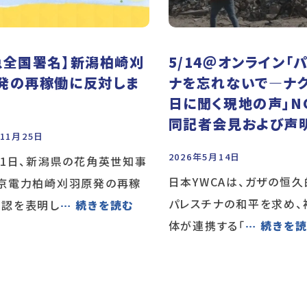
急全国署名】新潟柏崎刈
5/14＠オンライン「
発の再稼働に反対しま
ナを忘れないで―ナ
日に聞く現地の声」N
同記者会見および声
年11月25日
2026年5月14日
21日、新潟県の花角英世知事
日本YWCAは、ガザの恒
東京電力柏崎刈羽原発の再稼
パレスチナの和平を求め、
容認を表明し
… 続きを読む
体が連携する「
… 続きを