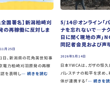
急全国署名】新潟柏崎刈
5/14＠オンライン「
発の再稼働に反対しま
ナを忘れないで―ナ
日に聞く現地の声」N
同記者会見および声
年11月25日
2026年5月14日
21日、新潟県の花角英世知事
日本YWCAは、ガザの恒
東京電力柏崎刈羽原発の再稼
パレスチナの和平を求め、
容認を表明し
… 続きを読む
体が連携する「
… 続きを