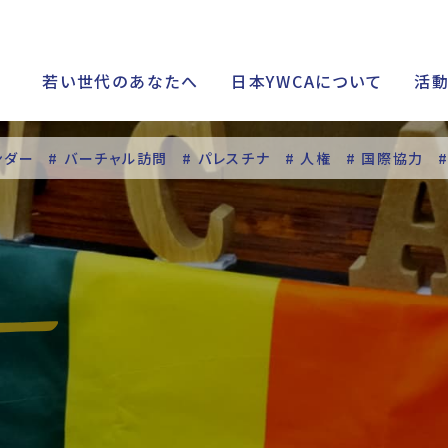
若い世代のあなたへ
日本YWCAについて
活
ンダー
# バーチャル訪問
# パレスチナ
# 人権
# 国際協力
シップ