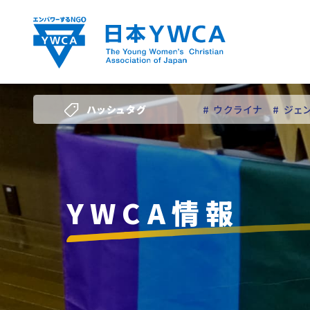
Skip
to
content
ハッシュタグ
# ウクライナ
# ジェ
# 若い女性のリーダー
YWCA情報