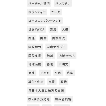
バーチャル訪問
パレスチナ
ボランティア
ユース
ユースエンパワーメント
世界YWCA
交流
人権
国連
国際
国際交流
国際協力
国際女性デー
国際支援
地域
地域YWCA
地域活動
基地
声明文
女性
子ども
平和
広島
戦争・紛争
支援
政治
東日本大震災被災者支援
核・原子力発電
核兵器廃絶