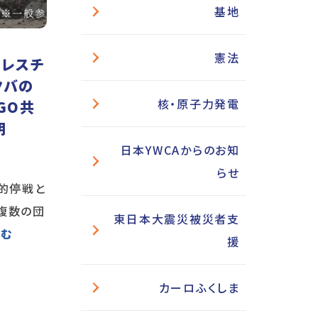
基地
憲法
パレスチ
クバの
核・原子力発電
GO共
明
日本YWCAからのお知
らせ
久的停戦と
複数の団
東日本大震災被災者支
読む
援
カーロふくしま