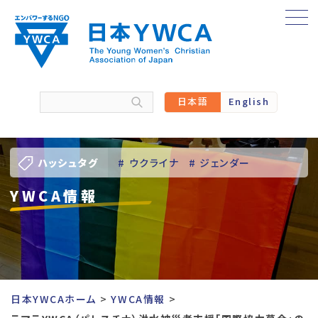
Skip
to
content
日本語
English
ハッシュタグ
# ウクライナ
# ジェンダー
YWCA情報
# バーチャル訪問
# パレスチナ
# 人権
# 国際協力
# 地域YWCA
# 平和
# 東日本大震災被災者支援
日本YWCAホーム
YWCA情報
# 若い女性のリーダーシップ