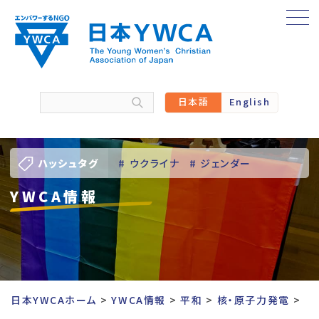
Skip
to
content
日本語
English
ハッシュタグ
# ウクライナ
# ジェンダー
YWCA情報
# バーチャル訪問
# パレスチナ
# 人権
# 国際協力
# 地域YWCA
# 平和
# 東日本大震災被災者支援
日本YWCAホーム
YWCA情報
平和
核・原子力発電
# 若い女性のリーダーシップ