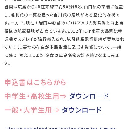
岩国は広島からJR在来線で約50分ほど、山口県の東端に位置
し、毛利氏の一翼を担った吉川氏の居城がある歴史的な街で
す。一方で、現在の岩国中心部の1/3はアメリカ海兵隊と海上自
衛隊の航空基地が占めています。2012年には米軍の最新鋭輸
送機オスプレイが強行搬入され、以降低空飛行訓練が実施され
ています。基地の存在が市民生活に及ぼす影響について、一緒
に感じ、考えましょう。夕食は広島名物お好み焼きを楽しみま
す。
申込書はこちらから
中学生・高校生用⇒
ダウンロード
一般・大学生用⇒
ダウンロード
Click to download application Form for
Junior