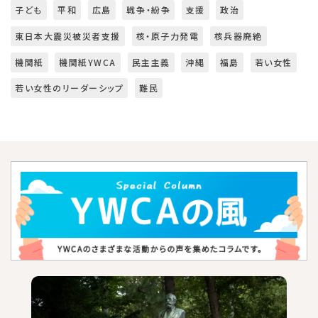
子ども
平和
広島
戦争・紛争
支援
政治
東日本大震災被災者支援
核・原子力発電
核兵器廃絶
機関紙
機関紙YWCA
民主主義
沖縄
福島
若い女性
若い女性のリーダーシップ
難民