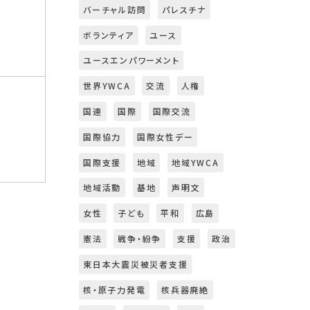
バーチャル訪問
パレスチナ
ボランティア
ユース
ユースエンパワーメント
世界YWCA
交流
人権
国連
国際
国際交流
国際協力
国際女性デー
国際支援
地域
地域YWCA
地域活動
基地
声明文
女性
子ども
平和
広島
憲法
戦争・紛争
支援
政治
東日本大震災被災者支援
核・原子力発電
核兵器廃絶