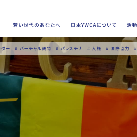
若い世代のあなたへ
日本YWCAについて
活
ンダー
# バーチャル訪問
# パレスチナ
# 人権
# 国際協力
シップ