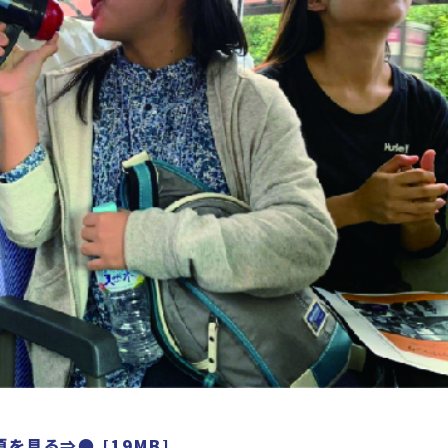
を見る⇒● [19MB]