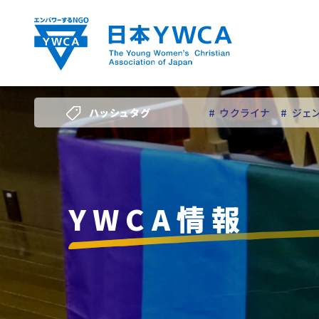
Skip
to
content
ハッシュタグ
# ウクライナ
# ジェ
# 若い女性のリーダー
YWCA情報