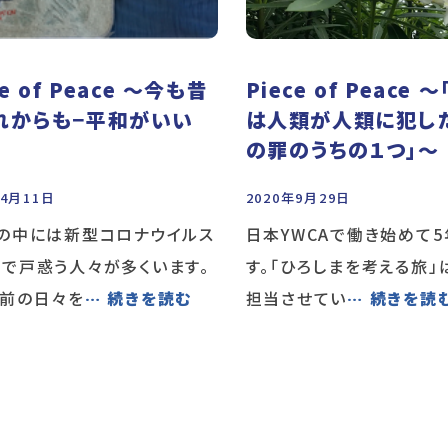
ce of Peace 〜今も昔
Piece of Peace 
れからも−平和がいい
は人類が人類に犯し
の罪のうちの１つ」〜
年4月11日
2020年9月29日
の中には新型コロナウイルス
日本YWCAで働き始めて
で戸惑う人々が多くいます。
す。「ひろしまを考える旅」
り前の日々を
… 続きを読む
担当させてい
… 続きを読