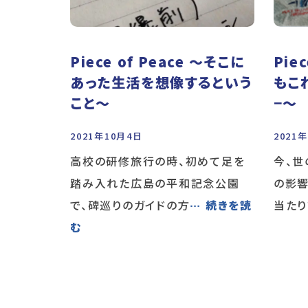
Piece of Peace 〜そこに
Pie
あった生活を想像するという
もこ
こと〜
−〜
2021年10月4日
2021
高校の研修旅行の時、初めて足を
今、世
踏み入れた広島の平和記念公園
の影響
で、碑巡りのガイドの方
… 続きを読
当た
む