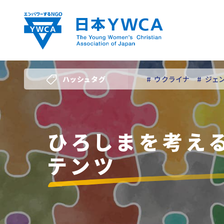
Skip
to
content
ハッシュタグ
# ウクライナ
# ジェ
# 若い女性のリーダー
ひろしまを考え
テンツ