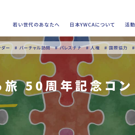
若い世代のあなたへ
日本YWCAについて
活
ンダー
# バーチャル訪問
# パレスチナ
# 人権
# 国際協力
シップ
る旅 50周年記念コン