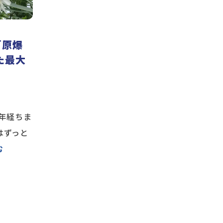
〜「原爆
た最大
5年経ちま
はずっと
む