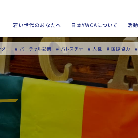
若い世代のあなたへ
日本YWCAについて
活
ンダー
# バーチャル訪問
# パレスチナ
# 人権
# 国際協力
シップ