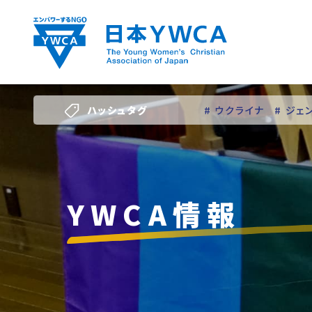
Skip
to
content
ハッシュタグ
# ウクライナ
# ジェ
# 若い女性のリーダー
YWCA情報