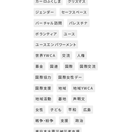
カーロふくしま
クリスマス
ジェンダー
セーフスペース
バーチャル訪問
パレスチナ
ボランティア
ユース
ユースエンパワーメント
世界YWCA
交流
人権
募金
国連
国際
国際交流
国際協力
国際女性デー
国際支援
地域
地域YWCA
地域活動
基地
声明文
女性
子ども
平和
広島
戦争・紛争
支援
政治
東日本大震災被災者支援