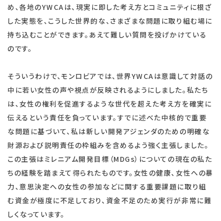
め、各地のYWCAは、現実に即した考え方とコミュニティに根ざ
した実態を、こうした世界的な、さまざまな問題に取り組む場に
持ち込むことができます。あえて難しい質問を投げかけている
のです。
そういうわけで、モンロビアでは、世界YWCAは意識して対話の
中に若い女性の声や視点が反映されるようにしました。私たち
は、女性の権利を促進するような世代を超えた考え方を確実に
伝えるという責任を負っています。すでに述べた中核的で重要
な問題に基づいて、私は新しい開発アジェンダのための明確な
財源および説明責任の枠組みを含めるよう強く主張しました。
この主張はミレニアム開発目標（MDGs）についての現在の私た
ちの経験を踏まえて得られたものです。女性の健康、女性への暴
力、意思決定への女性の参加などに関する重要課題に取り組
む資金が極度に不足しており、資金不足のため実行が非常に難
しくなっています。