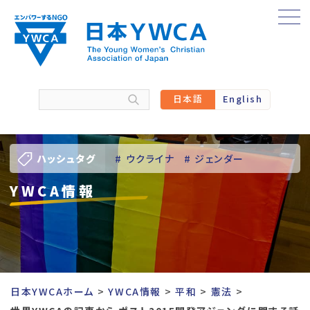
Skip
to
content
日本語
English
ハッシュタグ
# ウクライナ
# ジェンダー
YWCA情報
# バーチャル訪問
# パレスチナ
# 人権
# 国際協力
# 地域YWCA
# 平和
# 東日本大震災被災者支援
日本YWCAホーム
YWCA情報
平和
憲法
# 若い女性のリーダーシップ