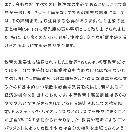
また、今もなお、すべての目標達成の中心であるということで意
見が一致しました。不平等をなくすための重要な施策に関して
は、その詳細まで、より注目する必要があります。性と生殖の健
康と権利(SRHR)も優先度の高い事項として取り上げられまし
た。特に、より多くの人々が、避妊、性教育、安全な妊娠中絶を受
けられるようにする必要があります。
教育の重要性も強調されました。世界YWCAは、初等教育だけ
では不十分で中等教育と職業教育も含めなければならないと
主張しました。中等教育は職業訓練および適切な職業を確保す
るために基本的かつ最低限必要な教育を提供し、若い女性に
経済的機会を創出するものです。中等教育や職業訓練は多くの
少女や若い女性がさらされているHIV感染や若年での強制結
婚、ドメスティック・バイオレンスなどのリスクを未然に防ぐこと
が加盟YWCAの活動からわかりました。教育や経済によるエン
パワメントによって女性や少女は自分の権利を主張できるよう