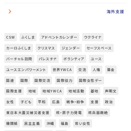
海外支援
CSW
ふくしま
アドベントカレンダー
ウクライナ
カーロふくしま
クリスマス
ジェンダー
セーフスペース
バーチャル訪問
パレスチナ
ボランティア
ユース
ユースエンパワーメント
世界YWCA
交流
人権
募金
国連
国際
国際交流
国際協力
国際女性デー
国際支援
地域
地域YWCA
地域活動
基地
声明文
女性
子ども
平和
広島
戦争・紛争
支援
政治
東日本大震災被災者支援
核・原子力発電
核兵器廃絶
機関紙
民主主義
沖縄
福島
若い女性