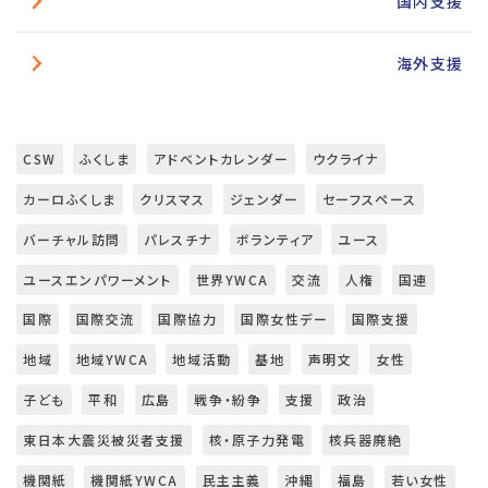
国内支援
海外支援
CSW
ふくしま
アドベントカレンダー
ウクライナ
カーロふくしま
クリスマス
ジェンダー
セーフスペース
バーチャル訪問
パレスチナ
ボランティア
ユース
ユースエンパワーメント
世界YWCA
交流
人権
国連
国際
国際交流
国際協力
国際女性デー
国際支援
地域
地域YWCA
地域活動
基地
声明文
女性
子ども
平和
広島
戦争・紛争
支援
政治
東日本大震災被災者支援
核・原子力発電
核兵器廃絶
機関紙
機関紙YWCA
民主主義
沖縄
福島
若い女性