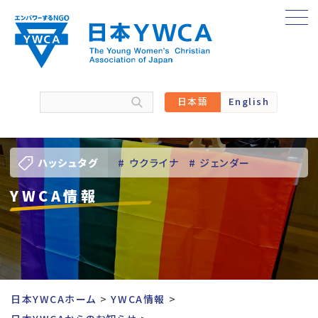
Skip
to
content
日本語
English
ハッシュタグ
# ウクライナ
# ジェンダー
YWCA情報
# バーチャル訪問
# パレスチナ
# 人権
# 国際協力
# 地域YWCA
# 平和
# 東日本大震災被災者支援
日本YWCAホーム
YWCA情報
# 若い女性のリーダーシップ