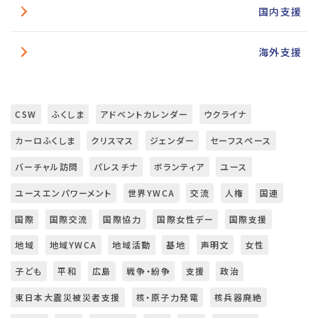
国内支援
海外支援
CSW
ふくしま
アドベントカレンダー
ウクライナ
カーロふくしま
クリスマス
ジェンダー
セーフスペース
バーチャル訪問
パレスチナ
ボランティア
ユース
ユースエンパワーメント
世界YWCA
交流
人権
国連
国際
国際交流
国際協力
国際女性デー
国際支援
地域
地域YWCA
地域活動
基地
声明文
女性
子ども
平和
広島
戦争・紛争
支援
政治
東日本大震災被災者支援
核・原子力発電
核兵器廃絶