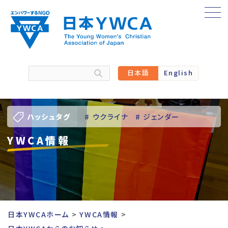
Skip
to
content
日本語
English
ハッシュタグ
# ウクライナ
# ジェンダー
YWCA情報
# バーチャル訪問
# パレスチナ
# 人権
# 国際協力
# 地域YWCA
# 平和
# 東日本大震災被災者支援
日本YWCAホーム
YWCA情報
# 若い女性のリーダーシップ