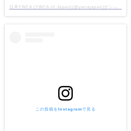
日本YWCA (YWCA of Japan)(@ywcajapan)がシェアした投稿
この投稿をInstagramで見る