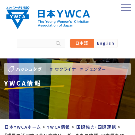
Skip
to
content
日本語
English
ハッシュタグ
# ウクライナ
# ジェンダー
YWCA情報
# バーチャル訪問
# パレスチナ
# 人権
# 国際協力
# 地域YWCA
# 平和
# 東日本大震災被災者支援
日本YWCAホーム
YWCA情報
国際協力・国際連携
# 若い女性のリーダーシップ