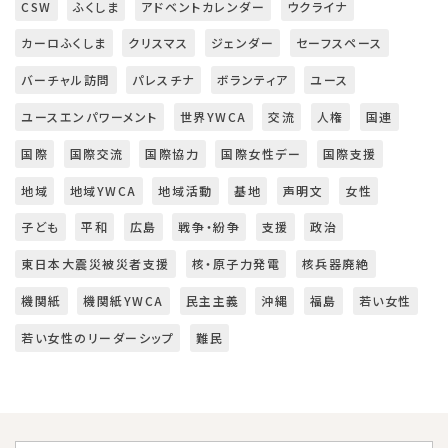
CSW
ふくしま
アドベントカレンダー
ウクライナ
カーロふくしま
クリスマス
ジェンダー
セーフスペース
バーチャル訪問
パレスチナ
ボランティア
ユース
ユースエンパワーメント
世界YWCA
交流
人権
国連
国際
国際交流
国際協力
国際女性デー
国際支援
地域
地域YWCA
地域活動
基地
声明文
女性
子ども
平和
広島
戦争・紛争
支援
政治
東日本大震災被災者支援
核・原子力発電
核兵器廃絶
機関紙
機関紙YWCA
民主主義
沖縄
福島
若い女性
若い女性のリーダーシップ
難民