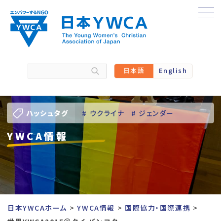
Skip
to
content
日本語
English
ハッシュタグ
# ウクライナ
# ジェンダー
YWCA情報
# バーチャル訪問
# パレスチナ
# 人権
# 国際協力
# 地域YWCA
# 平和
# 東日本大震災被災者支援
日本YWCAホーム
YWCA情報
国際協力・国際連携
# 若い女性のリーダーシップ