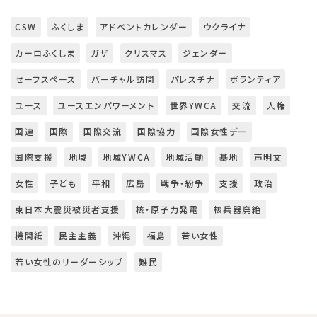
CSW
ふくしま
アドベントカレンダー
ウクライナ
カーロふくしま
ガザ
クリスマス
ジェンダー
セーフスペース
バーチャル訪問
パレスチナ
ボランティア
ユース
ユースエンパワーメント
世界YWCA
交流
人権
国連
国際
国際交流
国際協力
国際女性デー
国際支援
地域
地域YWCA
地域活動
基地
声明文
女性
子ども
平和
広島
戦争・紛争
支援
政治
東日本大震災被災者支援
核・原子力発電
核兵器廃絶
機関紙
民主主義
沖縄
福島
若い女性
若い女性のリーダーシップ
難民