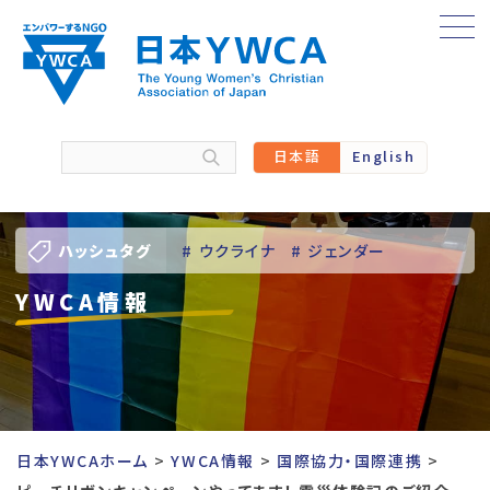
Skip
to
content
日本語
English
ハッシュタグ
# ウクライナ
# ジェンダー
YWCA情報
# バーチャル訪問
# パレスチナ
# 人権
# 国際協力
# 地域YWCA
# 平和
# 東日本大震災被災者支援
日本YWCAホーム
YWCA情報
国際協力・国際連携
# 若い女性のリーダーシップ