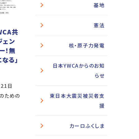
基地
憲法
WCA共
ジェン
核・原子力発電
ー！無
なる」
日本YWCAからのお知
らせ
21日
東日本大震災被災者支
性のための
援
カーロふくしま