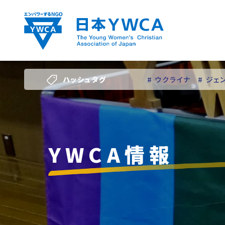
Skip
to
content
ハッシュタグ
# ウクライナ
# ジェ
# 若い女性のリーダー
YWCA情報