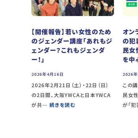
【開催報告】若い女性のため
オン
のジェンダー講座「あれもジ
の犯
ェンダー？これもジェンダ
民女
ー！」
を中
2026年4月16日
2026
2026年2月21日（土）・22日（日）
この
の2日間、大阪YWCAと日本YWCA
民女
が共
… 続きを読む
が「犯