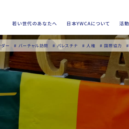
若い世代のあなたへ
日本YWCAについて
活
ンダー
# バーチャル訪問
# パレスチナ
# 人権
# 国際協力
シップ