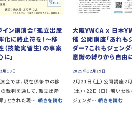
ライン講演会「孤立出産
大阪YWCA x 日本Y
罪化に終止符を！〜移
催 公開講座「あれも
性（技能実習生）の事案
ダー？これもジェンダ
心に」
意識の縛りから自由に
年3月10日
2025年12月19日
講演会では、現在係争中の移
2月21日（土）公開講座2月
性の裁判を通して、孤立出産
（土）・22日（日） 若い女
罪」とされた現
… 続きを読む
ジェンダ
… 続きを読む