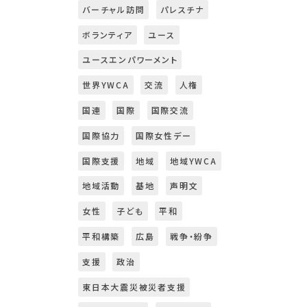
バーチャル訪問
パレスチナ
ボランティア
ユース
ユースエンパワーメント
世界YWCA
交流
人権
国連
国際
国際交流
国際協力
国際女性デー
国際支援
地域
地域YWCA
地域活動
基地
声明文
女性
子ども
平和
平和構築
広島
戦争・紛争
支援
政治
東日本大震災被災者支援