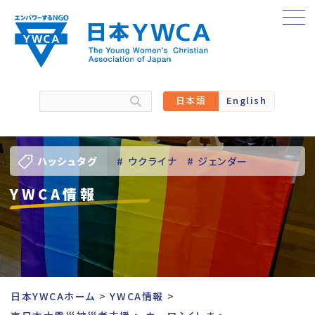
Skip
to
content
日本語
English
ハッシュタグ
# ウクライナ
# ジェンダー
YWCA情報
# バーチャル訪問
# パレスチナ
# 人権
# 国際協力
# 地域YWCA
# 平和
# 東日本大震災被災者支援
日本YWCAホーム
YWCA情報
# 若い女性のリーダーシップ