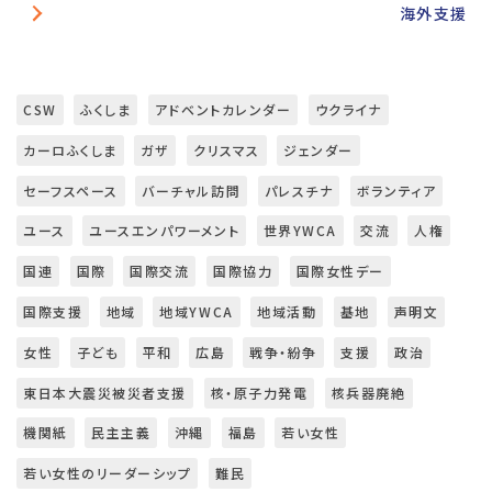
海外支援
CSW
ふくしま
アドベントカレンダー
ウクライナ
カーロふくしま
ガザ
クリスマス
ジェンダー
セーフスペース
バーチャル訪問
パレスチナ
ボランティア
ユース
ユースエンパワーメント
世界YWCA
交流
人権
国連
国際
国際交流
国際協力
国際女性デー
国際支援
地域
地域YWCA
地域活動
基地
声明文
女性
子ども
平和
広島
戦争・紛争
支援
政治
東日本大震災被災者支援
核・原子力発電
核兵器廃絶
機関紙
民主主義
沖縄
福島
若い女性
若い女性のリーダーシップ
難民