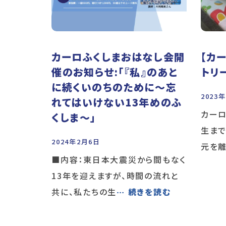
カーロふくしまおはなし会開
【カ
催のお知らせ:「『私』のあと
トリ
に続くいのちのために〜忘
2023
れてはいけない13年めのふ
カーロ
くしま～」
生まで
2024年2月6日
元を
■内容：東日本大震災から間もなく
13年を迎えますが、時間の流れと
共に、私たちの生
… 続きを読む