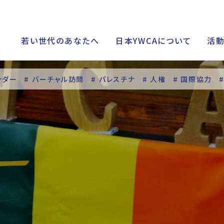
若い世代のあなたへ
日本YWCAについて
活
ンダー
# バーチャル訪問
# パレスチナ
# 人権
# 国際協力
シップ