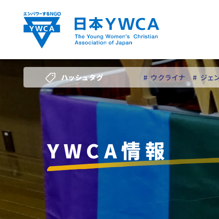
Skip
to
content
ハッシュタグ
# ウクライナ
# ジェ
# 若い女性のリーダー
YWCA情報