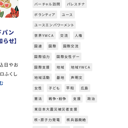
バーチャル訪問
パレスチナ
ボランティア
ユース
ユースエンパワーメント
ドパン
世界YWCA
交流
人権
知らせ】
国連
国際
国際交流
国際協力
国際女性デー
込日やお
国際支援
地域
地域YWCA
ロふくし
地域活動
基地
声明文
む
女性
子ども
平和
広島
憲法
戦争・紛争
支援
政治
東日本大震災被災者支援
核・原子力発電
核兵器廃絶