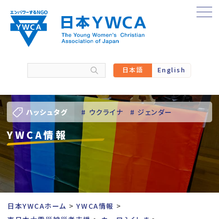
Skip
to
content
日本語
English
ハッシュタグ
# ウクライナ
# ジェンダー
YWCA情報
# バーチャル訪問
# パレスチナ
# 人権
# 国際協力
# 地域YWCA
# 平和
# 東日本大震災被災者支援
日本YWCAホーム
YWCA情報
# 若い女性のリーダーシップ