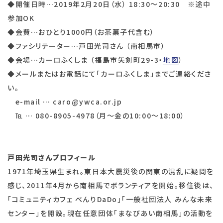
◆開催日時…2019年2月20日（水） 18:30～20:30 ※途中
参加OK
◆会費…おひとり1000円（お茶菓子代含む）
◆ファシリテーター…戸田光司さん （南相馬市）
◆会場…カーロふくしま （福島市矢剣町29-3・
地図
）
◆メールまたはお電話にて「カーロふくしま」までご連絡くださ
い。
e-mail … caro@ywca.or.jp
℡ … 080-8905-4978（月～金の10:00～18:00）
戸田光司さんプロフィール
1971年埼玉県生まれ。東日本大震災後の関東の混乱に疑問を
感じ、2011年4月から南相馬でボランティアを開始。移住後は、
「コミュニティカフェ べんりDaDo」「一般社団法人 みんな未来
センター」を開設。現在任意団体「まなびあい南相馬」の活動を