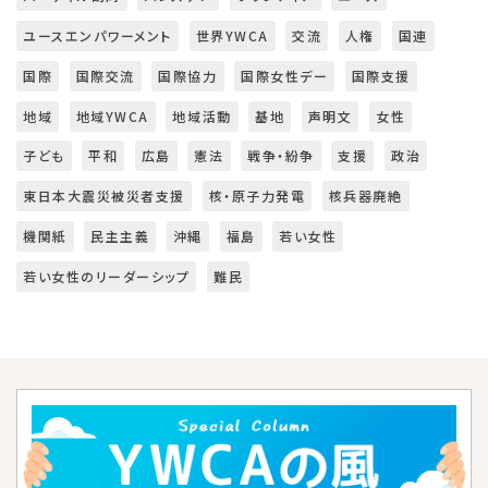
ユースエンパワーメント
世界YWCA
交流
人権
国連
国際
国際交流
国際協力
国際女性デー
国際支援
地域
地域YWCA
地域活動
基地
声明文
女性
子ども
平和
広島
憲法
戦争・紛争
支援
政治
東日本大震災被災者支援
核・原子力発電
核兵器廃絶
機関紙
民主主義
沖縄
福島
若い女性
若い女性のリーダーシップ
難民