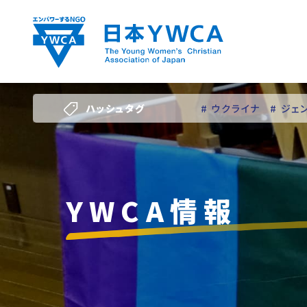
Skip
to
content
ハッシュタグ
# ウクライナ
# ジェ
# 若い女性のリーダー
YWCA情報