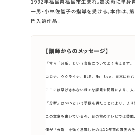
1992年福島県福島市生まれ。震災時に単身
一男・小林佐智子の指導を受ける。本作は、第
門入選作品。
【講師からのメッセージ】
「常々「分断」という言葉についてよく考えます。

コロナ、ウクライナ、BLM、Me too、日本に住
ここには挙げきれない様々な課題や問題により、人
「分断」はSNSという手段を得たことにより、より
この文章を書いている今、目の前のテレビでは芸能
僕が「分断」を強く意識したのは12年前の震災のそ