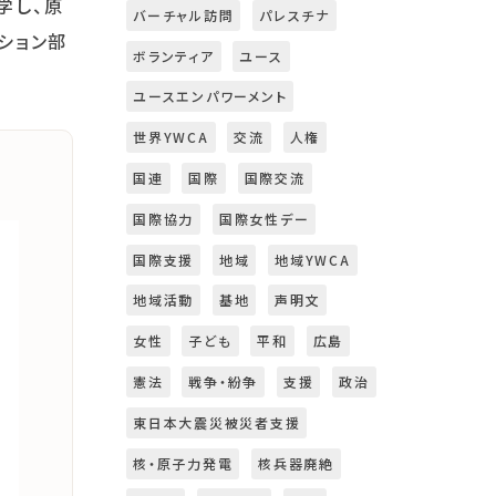
学し、原
バーチャル訪問
パレスチナ
ション部
ボランティア
ユース
ユースエンパワーメント
世界YWCA
交流
人権
国連
国際
国際交流
国際協力
国際女性デー
国際支援
地域
地域YWCA
地域活動
基地
声明文
女性
子ども
平和
広島
憲法
戦争・紛争
支援
政治
東日本大震災被災者支援
核・原子力発電
核兵器廃絶