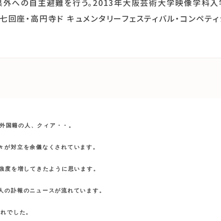
県外への自主避難を行う。2013年大阪芸術大学映像学科入
七回座・高円寺ド キュメンタリーフェスティバル・コンペティ
む外国籍の人、クィア・・。

々が対立を余儀なくされています。

強度を増してきたように思います。

人の訃報のニュースが流れています。

れでした。
