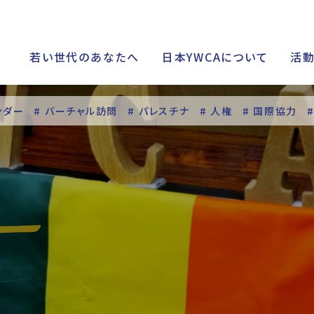
若い世代のあなたへ
日本YWCAについて
活
ンダー
# バーチャル訪問
# パレスチナ
# 人権
# 国際協力
シップ