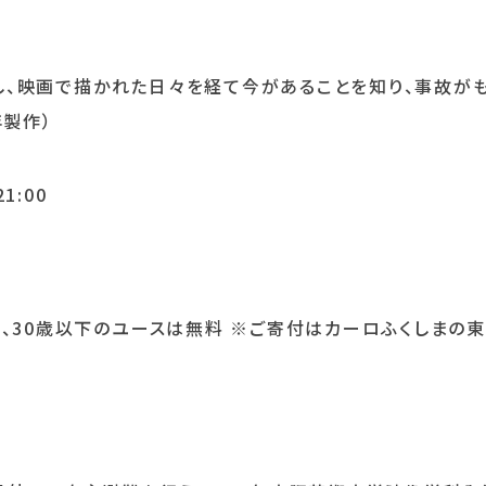
し、映画で描かれた日々を経て今があることを知り、事故が
年製作）
1:00
0円、30歳以下のユースは無料 ※ご寄付はカーロふくしまの