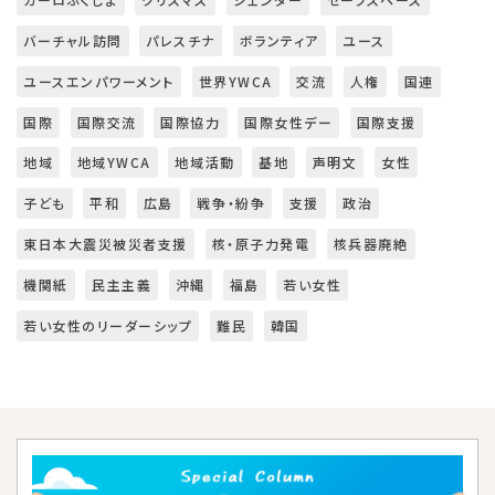
バーチャル訪問
パレスチナ
ボランティア
ユース
ユースエンパワーメント
世界YWCA
交流
人権
国連
国際
国際交流
国際協力
国際女性デー
国際支援
地域
地域YWCA
地域活動
基地
声明文
女性
子ども
平和
広島
戦争・紛争
支援
政治
東日本大震災被災者支援
核・原子力発電
核兵器廃絶
機関紙
民主主義
沖縄
福島
若い女性
若い女性のリーダーシップ
難民
韓国