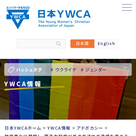
Skip
to
content
日本語
English
ハッシュタグ
# ウクライナ
# ジェンダー
YWCA情報
# バーチャル訪問
# パレスチナ
# 人権
# 国際協力
# 地域YWCA
# 平和
# 東日本大震災被災者支援
日本YWCAホーム
YWCA情報
アドボカシー
# 若い女性のリーダーシップ