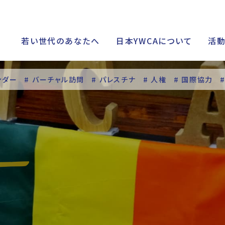
若い世代のあなたへ
日本YWCAについて
活
ンダー
# バーチャル訪問
# パレスチナ
# 人権
# 国際協力
シップ