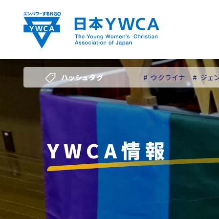
Skip
to
content
ハッシュタグ
# ウクライナ
# ジェ
# 若い女性のリーダー
YWCA情報