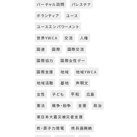
バーチャル訪問
パレスチナ
ボランティア
ユース
ユースエンパワーメント
世界YWCA
交流
人権
国連
国際
国際交流
国際協力
国際女性デー
国際支援
地域
地域YWCA
地域活動
基地
声明文
女性
子ども
平和
広島
憲法
戦争・紛争
支援
政治
東日本大震災被災者支援
核・原子力発電
核兵器廃絶