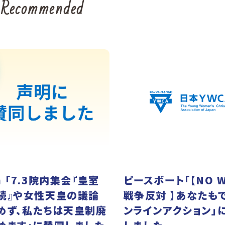
Recommended
 「7.3院内集会『皇室
ピースボート「【NO W
続』や女性天皇の議論
戦争反対 】あなたも
めず、私たちは天皇制廃
ンラインアクション」