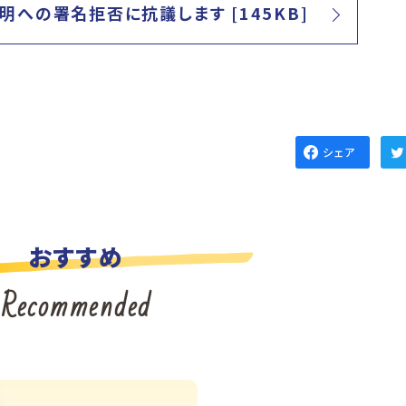
への署名拒否に抗議します [145KB]
シェア
おすすめ
Recommended