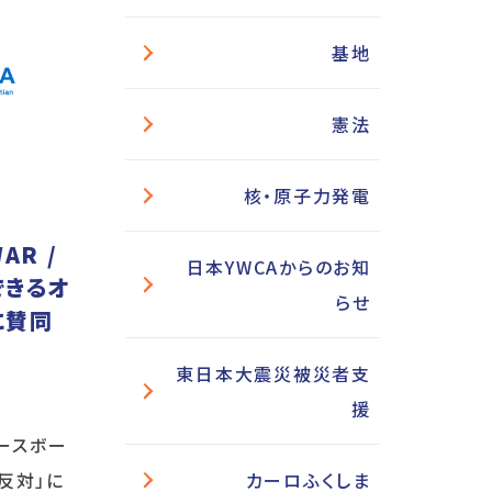
基地
憲法
核・原子力発電
AR /
日本YWCAからのお知
できるオ
らせ
に賛同
東日本大震災被災者支
援
ピースボー
カーロふくしま
争反対」に