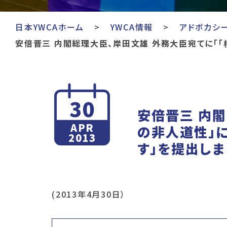
日本YWCAホーム
YWCA情報
アドボカシ
安倍晋三 内閣総理大臣、岸田文雄 外務大臣宛てに「
30
安倍晋三 内閣
APR
の非人道性」
2013
す」を提出しま
(2013年4月30日）