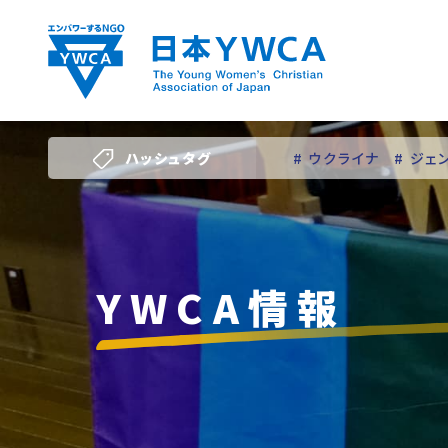
Skip
to
content
ハッシュタグ
# ウクライナ
# ジェ
# 若い女性のリーダー
YWCA情報