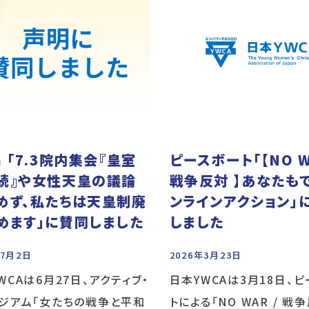
 「7.3院内集会『皇室
ピースボート「【NO W
続』や女性天皇の議論
戦争反対 】あなたも
めず、私たちは天皇制廃
ンラインアクション」
めます」に賛同しました
しました
年7月2日
2026年3月23日
WCAは6月27日、アクティブ・
日本YWCAは3月18日、
ジアム「女たちの戦争と平和
トによる「NO WAR / 戦