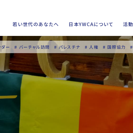
若い世代のあなたへ
日本YWCAについて
活
ンダー
# バーチャル訪問
# パレスチナ
# 人権
# 国際協力
シップ