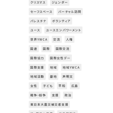
クリスマス
ジェンダー
セーフスペース
バーチャル訪問
パレスチナ
ボランティア
ユース
ユースエンパワーメント
世界YWCA
交流
人権
国連
国際
国際交流
国際協力
国際女性デー
国際支援
地域
地域YWCA
地域活動
基地
声明文
女性
子ども
平和
広島
戦争・紛争
支援
政治
東日本大震災被災者支援