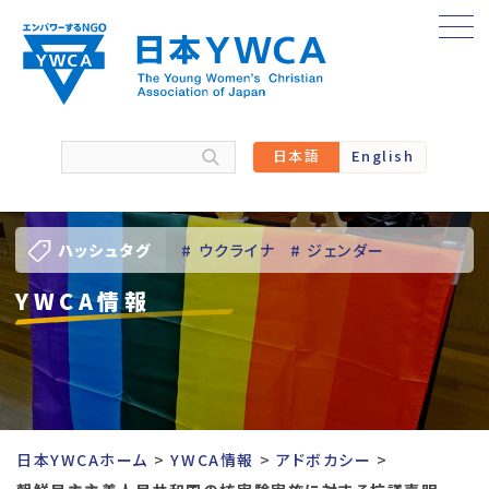
Skip
to
content
日本語
English
ハッシュタグ
# ウクライナ
# ジェンダー
YWCA情報
# バーチャル訪問
# パレスチナ
# 人権
# 国際協力
# 地域YWCA
# 平和
# 東日本大震災被災者支援
日本YWCAホーム
YWCA情報
アドボカシー
# 若い女性のリーダーシップ