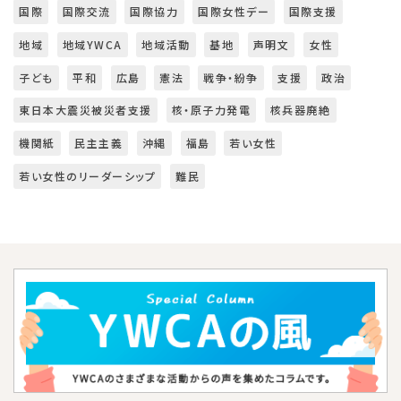
国際
国際交流
国際協力
国際女性デー
国際支援
地域
地域YWCA
地域活動
基地
声明文
女性
子ども
平和
広島
憲法
戦争・紛争
支援
政治
東日本大震災被災者支援
核・原子力発電
核兵器廃絶
機関紙
民主主義
沖縄
福島
若い女性
若い女性のリーダーシップ
難民