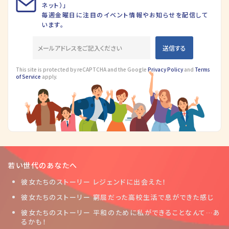
ネット）」
毎週金曜日に注目のイベント情報やお知らせを配信して
います。
This site is protected by reCAPTCHA and the Google
Privacy Policy
and
Terms
of Service
apply.
若い世代のあなたへ
彼女たちのストーリー レジェンドに出会えた！
彼女たちのストーリー 窮屈だった高校生活で息ができた感じ
彼女たちのストーリー 平和のために私ができることなんて…あ
るかも！