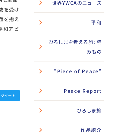
世界YWCAのニュース
事故を受け
題を抱え
平和
平和アピ
ひろしまを考える旅：読
みもの
"Piece of Peace"
Peace Report
ツイート
ひろしま旅
作品紹介