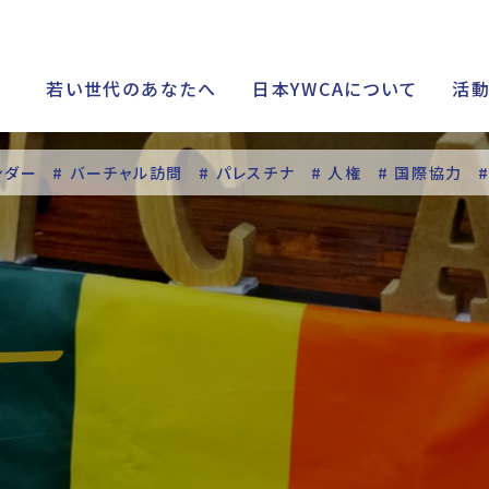
若い世代のあなたへ
日本YWCAについて
活
ンダー
# バーチャル訪問
# パレスチナ
# 人権
# 国際協力
シップ