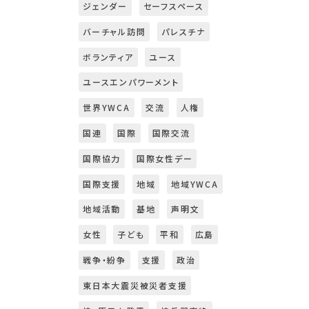
ジェンダー
セーフスペース
バーチャル訪問
パレスチナ
ボランティア
ユース
ユースエンパワーメント
世界YWCA
交流
人権
国連
国際
国際交流
国際協力
国際女性デー
国際支援
地域
地域YWCA
地域活動
基地
声明文
女性
子ども
平和
広島
戦争・紛争
支援
政治
東日本大震災被災者支援