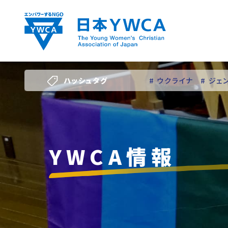
Skip
to
content
ハッシュタグ
# ウクライナ
# ジェ
# 若い女性のリーダー
YWCA情報