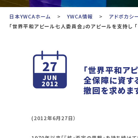
日本YWCAホーム
YWCA情報
アドボカシ
「世界平和アピール七人委員会」のアピールを支持し 
27
「世界平和ア
JUN
全保障に資す
2012
撤回を求めま
(2012年6月27日）
1970年以来「『核』否定の思想」を持ち続け