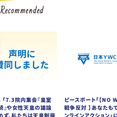
Recommended
 「7.3院内集会『皇室
ピースボート「【NO W
続』や女性天皇の議論
戦争反対 】あなたも
めず、私たちは天皇制廃
ンラインアクション」