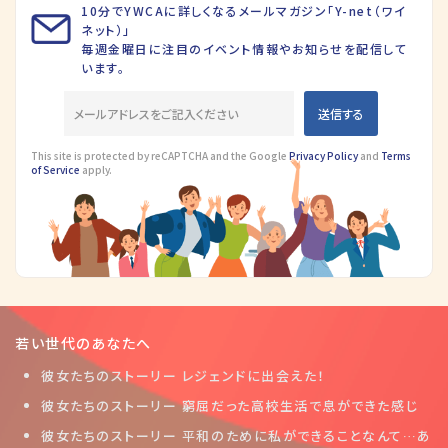
10分でYWCAに詳しくなるメールマガジン「Y-net（ワイ
ネット）」
毎週金曜日に注目のイベント情報やお知らせを配信して
います。
This site is protected by reCAPTCHA and the Google
Privacy Policy
and
Terms
of Service
apply.
若い世代のあなたへ
彼女たちのストーリー レジェンドに出会えた！
彼女たちのストーリー 窮屈だった高校生活で息ができた感じ
彼女たちのストーリー 平和のために私ができることなんて…あ