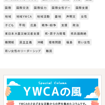
国際
国際交流
国際協力
国際女性デー
国際支援
地域
地域YWCA
地域活動
基地
声明文
女性
子ども
平和
広島
戦争・紛争
支援
政治
東日本大震災被災者支援
核・原子力発電
核兵器廃絶
機関紙
民主主義
沖縄
環境問題
福島
若い女性
若い女性のリーダーシップ
難民