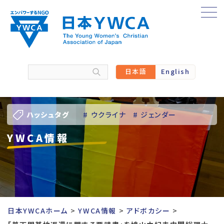
Skip
to
content
日本語
English
ハッシュタグ
# ウクライナ
# ジェンダー
YWCA情報
# バーチャル訪問
# パレスチナ
# 人権
# 国際協力
# 地域YWCA
# 平和
# 東日本大震災被災者支援
日本YWCAホーム
YWCA情報
アドボカシー
# 若い女性のリーダーシップ