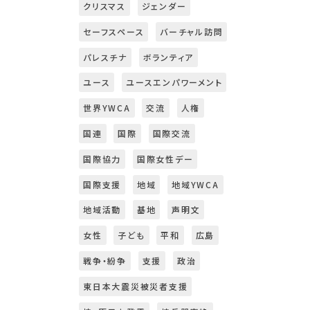
クリスマス
ジェンダー
セーフスペース
バーチャル訪問
パレスチナ
ボランティア
ユース
ユースエンパワーメント
世界YWCA
交流
人権
国連
国際
国際交流
国際協力
国際女性デー
国際支援
地域
地域YWCA
地域活動
基地
声明文
女性
子ども
平和
広島
戦争・紛争
支援
政治
東日本大震災被災者支援