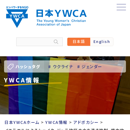
Skip
to
content
日本語
English
ハッシュタグ
# ウクライナ
# ジェンダー
YWCA情報
# バーチャル訪問
# パレスチナ
# 人権
# 国際協力
# 地域YWCA
# 平和
# 東日本大震災被災者支援
日本YWCAホーム
YWCA情報
アドボカシー
# 若い女性のリーダーシップ