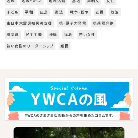
地域
地域YWCA
地域活動
基地
声明文
女性
子ども
平和
広島
憲法
戦争・紛争
支援
政治
東日本大震災被災者支援
核・原子力発電
核兵器廃絶
機関紙
民主主義
沖縄
福島
若い女性
若い女性のリーダーシップ
難民