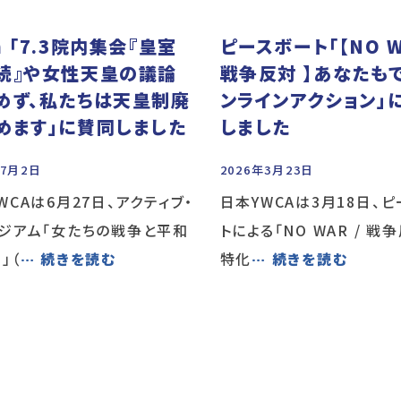
 「7.3院内集会『皇室
ピースボート「【NO W
続』や女性天皇の議論
戦争反対 】あなたも
めず、私たちは天皇制廃
ンラインアクション」
めます」に賛同しました
しました
年7月2日
2026年3月23日
WCAは6月27日、アクティブ・
日本YWCAは3月18日、
ジアム「女たちの戦争と平和
トによる「NO WAR / 戦
」（
… 続きを読む
特化
… 続きを読む