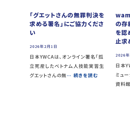
「グエットさんの無罪判決を
wam
求める署名」にご協力くださ
の存
い
を認
止求
2026年2月1日
2026
日本YWCAは、オンライン署名「孤
日本Y
立死産したベトナム人技能実習生
ミュー
グエットさんの無
… 続きを読む
資料館