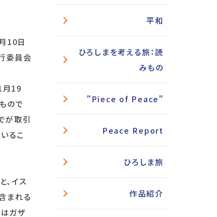
平和
3月10日
ひろしまを考える旅：読
行委員会
みもの
月19
"Piece of Peace"
もので
でが取引
Peace Report
ているこ
ひろしま旅
と、イス
作品紹介
含まれる
府はガザ