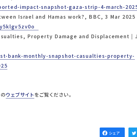
ported-impact-snapshot-gaza-strip-4-march-202
tween Israel and Hamas work?, BBC, 3 Mar 202
/cy5klgv5zv0o
sualties, Property Damage and Displacement | 
st-bank-monthly-snapshot-casualties-property-
025
）の
ウェブサイト
をご覧ください。
シェア