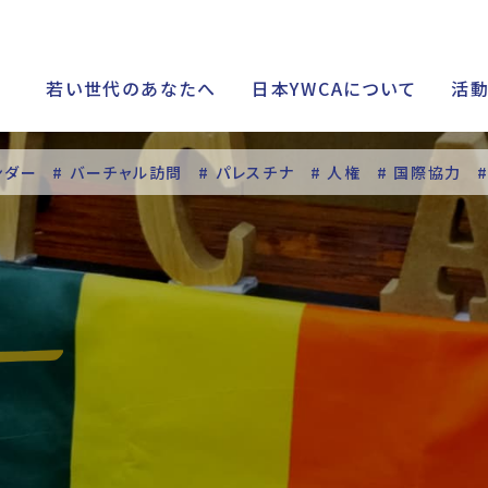
若い世代のあなたへ
日本YWCAについて
活
ンダー
# バーチャル訪問
# パレスチナ
# 人権
# 国際協力
シップ