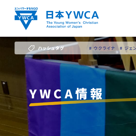
Skip
to
content
ハッシュタグ
# ウクライナ
# ジェ
# 若い女性のリーダー
YWCA情報