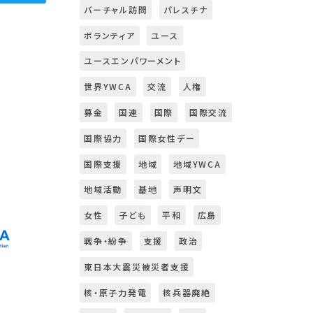
バーチャル訪問
パレスチナ
ボランティア
ユース
ユースエンパワーメント
世界YWCA
交流
人権
募金
国連
国際
国際交流
国際協力
国際女性デー
国際支援
地域
地域YWCA
地域活動
基地
声明文
女性
子ども
平和
広島
戦争・紛争
支援
政治
東日本大震災被災者支援
核・原子力発電
核兵器廃絶