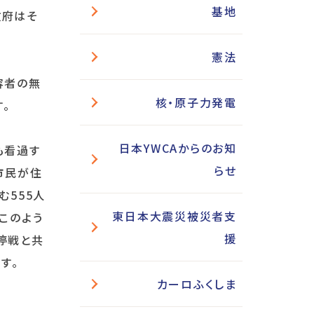
基地
政府はそ
憲法
容者の無
核・原子力発電
ます。
日本YWCAからのお知
も看過す
らせ
市民が住
む555人
東日本大震災被災者支
このよう
援
停戦と共
す。
カーロふくしま