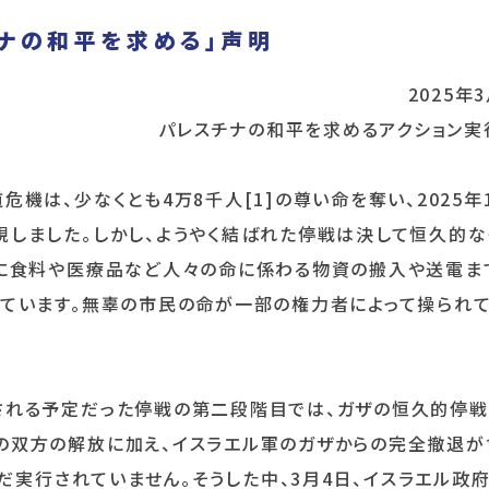
ナの和平を求める」声明
2025年
パレスチナの和平を求めるアクション実
は、少なくとも4万8千人[1]の尊い命を奪い、2025年1
現しました。しかし、ようやく結ばれた停戦は決して恒久的な
らに食料や医療品など人々の命に係わる物資の搬入や送電ま
しています。無辜の市民の命が一部の権力者によって操られ
れる予定だった停戦の第二段階目では、ガザの恒久的停戦
の双方の解放に加え、イスラエル軍のガザからの完全撤退が
未だ実行されていません。そうした中、3月4日、イスラエル政